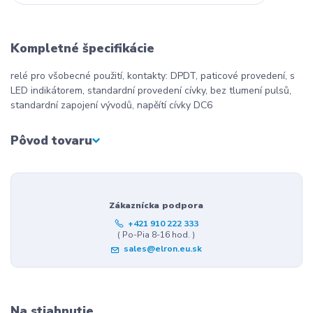
Kompletné špecifikácie
relé pro všobecné použití, kontakty: DPDT, paticové provedení, s
LED indikátorem, standardní provedení cívky, bez tlumení pulsů,
standardní zapojení vývodů, napěítí cívky DC6
Pôvod tovaru
Zákaznícka podpora
+421 910 222 333
( Po-Pia 8-16 hod. )
sales@elron.eu.sk
Na stiahnutie