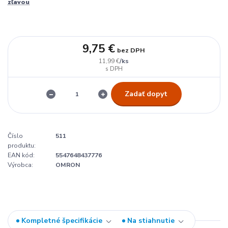
zľavou
9,75 €
bez DPH
/
ks
11,99 €
Zadať dopyt
Číslo
511
produktu:
EAN kód:
5547648437776
Výrobca:
OMRON
Kompletné špecifikácie
Na stiahnutie