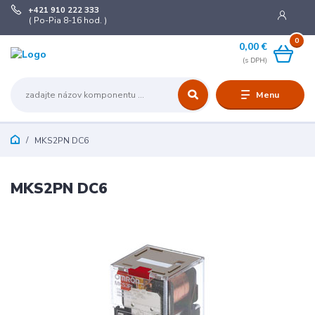
+421 910 222 333
( Po-Pia 8-16 hod. )
0
0,00 €
Menu
MKS2PN DC6
MKS2PN DC6