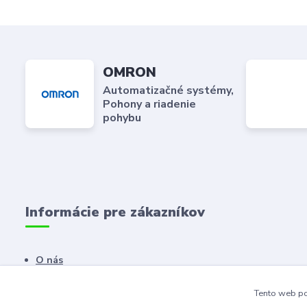
OMRON
Automatizačné systémy,
Pohony a riadenie
pohybu
Informácie pre zákazníkov
O nás
Kontaktné údaje
Tento web po