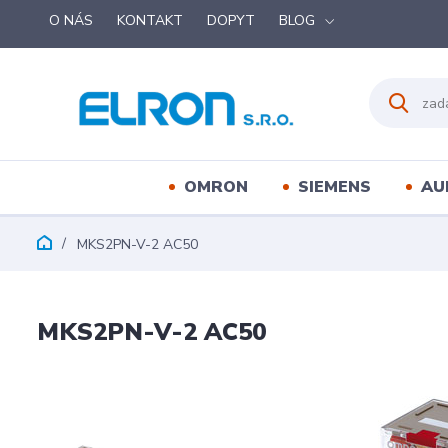
O NÁS
KONTAKT
DOPYT
BLOG
OMRON
SIEMENS
AU
MKS2PN-V-2 AC50
MKS2PN-V-2 AC50