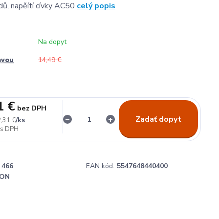
dů, napěítí cívky AC50
celý popis
Na dopyt
avou
14,49 €
1 €
bez DPH
Zadať dopyt
/
ks
,31 €
466
EAN kód:
5547648440400
ON