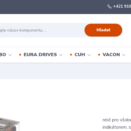
+421 910
Hľadať
BO
EURA DRIVES
CUH
VACON
relé pro všob
indikátorem, 