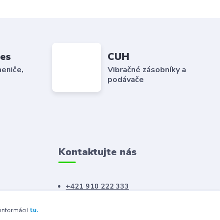
es
CUH
eniče,
Vibračné zásobníky a
podávače
Kontaktujte nás
+421 910 222 333
+421 52 788 46 41
 informácií
tu.