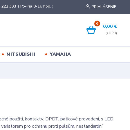
 222 333
( Po-Pia 8-16 hod. )
PRIHLÁSENIE
0
0,00 €
MITSUBISHI
YAMAHA
ecné použití, kontakty: DPDT, paticové provedení, s LED
s varistorem pro ochranu proti pulsům, nestandardní