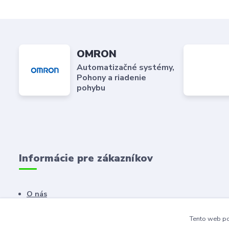
OMRON
Automatizačné systémy,
Pohony a riadenie
pohybu
Informácie pre zákazníkov
O nás
Kontaktné údaje
Tento web po