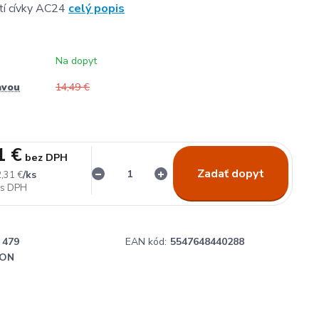
tí cívky AC24
celý popis
Na dopyt
avou
14,49 €
1 €
bez DPH
Zadať dopyt
/
ks
,31 €
479
EAN kód:
5547648440288
ON