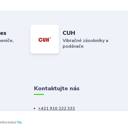
es
CUH
eniče,
Vibračné zásobníky a
podávače
Kontaktujte nás
+421 910 222 333
+421 52 788 46 41
 informácií
tu.