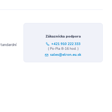
Zákaznícka podpora
+421 910 222 333
standardní
( Po-Pia 8-16 hod. )
sales@elron.eu.sk