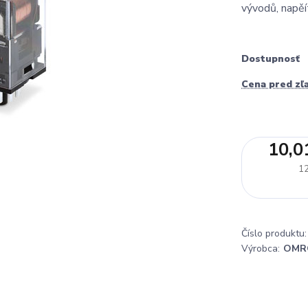
vývodů, napěí
Dostupnosť
Cena pred zľ
10,0
12
Číslo produktu:
Výrobca:
OMR