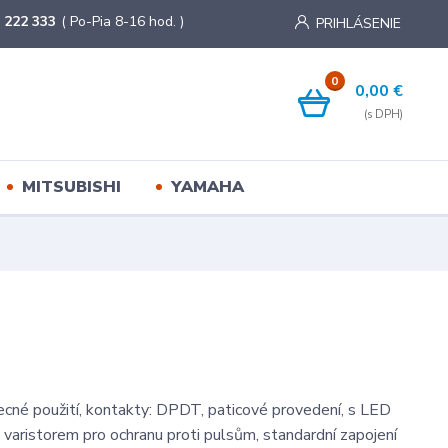
 222 333
( Po-Pia 8-16 hod. )
PRIHLÁSENIE
0
0,00 €
MITSUBISHI
YAMAHA
ecné použití, kontakty: DPDT, paticové provedení, s LED
s varistorem pro ochranu proti pulsům, standardní zapojení