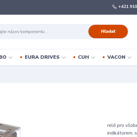
+421 910
Hľadať
BO
EURA DRIVES
CUH
VACON
relé pro všob
indikátorem, 