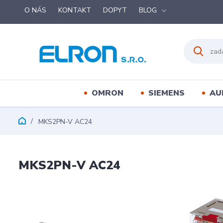
O NÁS
KONTAKT
DOPYT
BLOG
OMRON
SIEMENS
AU
MKS2PN-V AC24
MKS2PN-V AC24