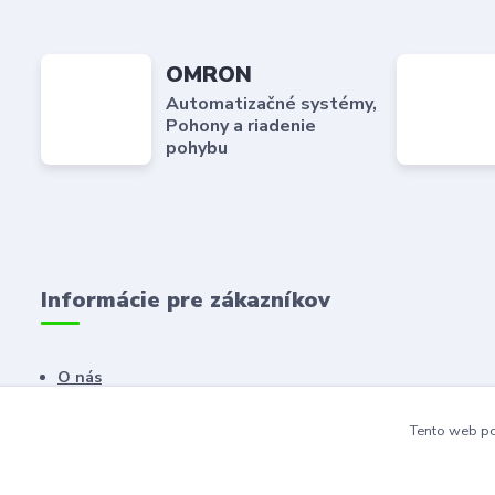
OMRON
Automatizačné systémy,
Pohony a riadenie
pohybu
Informácie pre zákazníkov
O nás
Kontaktné údaje
Tento web po
Dodacie a platobné podmienky