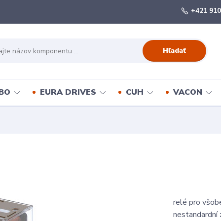
+421 910
Hľadať
BO
EURA DRIVES
CUH
VACON
relé pro všob
nestandardní 