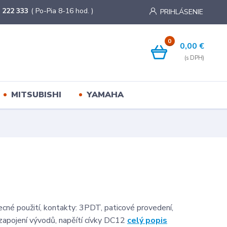
 222 333
( Po-Pia 8-16 hod. )
PRIHLÁSENIE
0
0,00 €
MITSUBISHI
YAMAHA
ecné použití, kontakty: 3PDT, paticové provedení,
zapojení vývodů, napěítí cívky DC12
celý popis