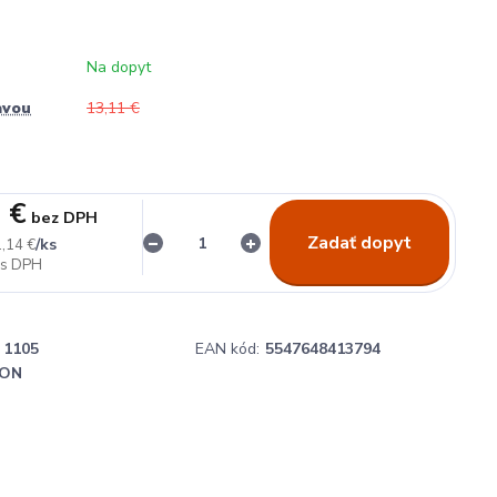
Na dopyt
avou
13,11 €
 €
bez DPH
Zadať dopyt
/
ks
,14 €
1105
EAN kód:
5547648413794
ON