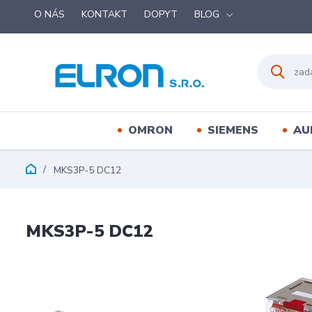
O NÁS
KONTAKT
DOPYT
BLOG
OMRON
SIEMENS
AU
MKS3P-5 DC12
MKS3P-5 DC12