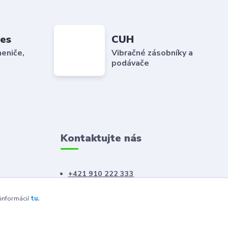
es
CUH
eniče,
Vibračné zásobníky a
podávače
Kontaktujte nás
+421 910 222 333
+421 52 788 46 41
 informácií
tu.
sales@elron.eu.sk