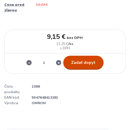
Cena pred
13,23 €
zľavou
9,15 €
bez DPH
/
ks
11,25 €
Zadať dopyt
Číslo
1098
produktu:
EAN kód:
5547648413381
Výrobca:
OMRON