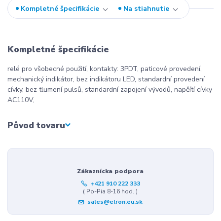
Kompletné špecifikácie
Na stiahnutie
Kompletné špecifikácie
relé pro všobecné použití, kontakty: 3PDT, paticové provedení,
mechanický indikátor, bez indikátoru LED, standardní provedení
cívky, bez tlumení pulsů, standardní zapojení vývodů, napěítí cívky
AC110V,
Pôvod tovaru
Zákaznícka podpora
+421 910 222 333
( Po-Pia 8-16 hod. )
sales@elron.eu.sk