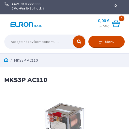
+421 910 222 333
( Po-Pia 8-16 hod. )
0
0,00 €
Menu
MKS3P AC110
MKS3P AC110