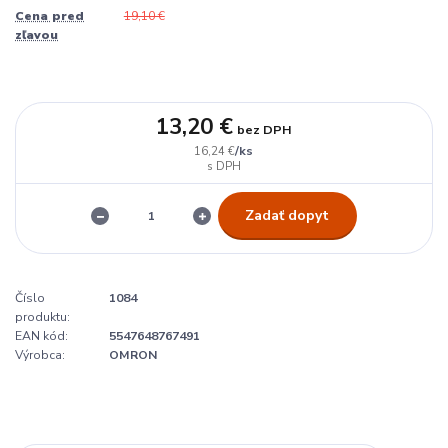
Cena pred
19,10 €
zľavou
13,20 €
bez DPH
/
ks
16,24 €
Zadať dopyt
Číslo
1084
produktu:
EAN kód:
5547648767491
Výrobca:
OMRON