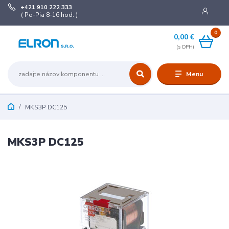
+421 910 222 333
( Po-Pia 8-16 hod. )
0
0,00 €
Menu
MKS3P DC125
MKS3P DC125