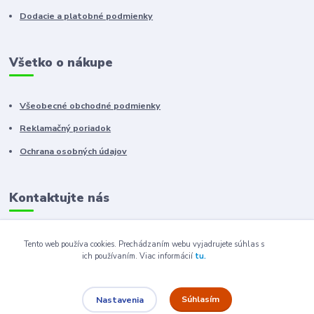
Dodacie a platobné podmienky
Všetko o nákupe
Všeobecné obchodné podmienky
Reklamačný poriadok
Ochrana osobných údajov
Kontaktujte nás
+421 910 222 333
Tento web používa cookies. Prechádzaním webu vyjadrujete súhlas s
ich používaním.
Viac informácií
tu.
+421 52 788 46 41
sales@elron.eu.sk
Súhlasím
Nastavenia