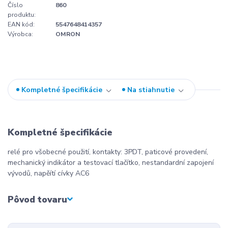
Číslo
860
produktu:
EAN kód:
5547648414357
Výrobca:
OMRON
Kompletné špecifikácie
Na stiahnutie
Kompletné špecifikácie
relé pro všobecné použití, kontakty: 3PDT, paticové provedení,
mechanický indikátor a testovací tlačítko, nestandardní zapojení
vývodů, napěítí cívky AC6
Pôvod tovaru