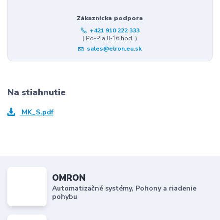
Zákaznícka podpora
+421 910 222 333
( Po-Pia 8-16 hod. )
sales@elron.eu.sk
Na stiahnutie
MK_S.pdf
OMRON
Automatizačné systémy, Pohony a riadenie
pohybu