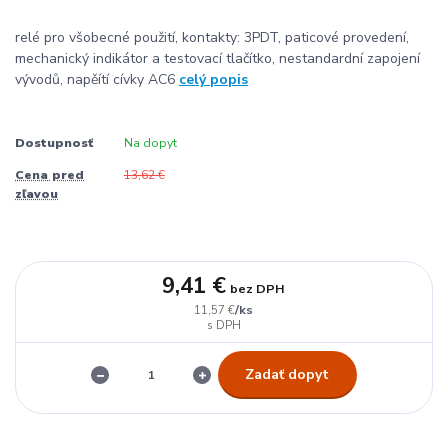
relé pro všobecné použití, kontakty: 3PDT, paticové provedení,
mechanický indikátor a testovací tlačítko, nestandardní zapojení
vývodů, napěítí cívky AC6
celý popis
Dostupnosť
Na dopyt
Cena pred
13,62 €
zľavou
9,41 €
bez DPH
/
ks
11,57 €
Zadať dopyt