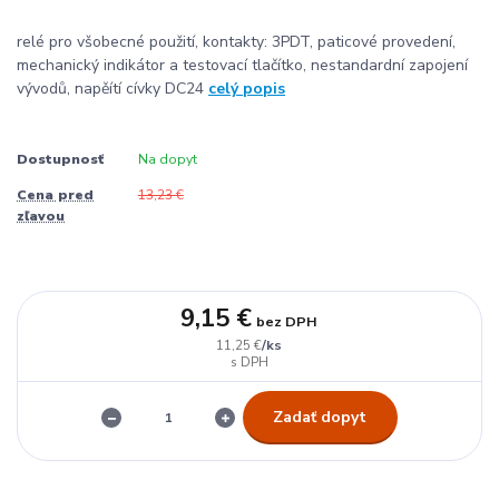
relé pro všobecné použití, kontakty: 3PDT, paticové provedení,
mechanický indikátor a testovací tlačítko, nestandardní zapojení
vývodů, napěítí cívky DC24
celý popis
Dostupnosť
Na dopyt
Cena pred
13,23 €
zľavou
9,15 €
bez DPH
/
ks
11,25 €
Zadať dopyt