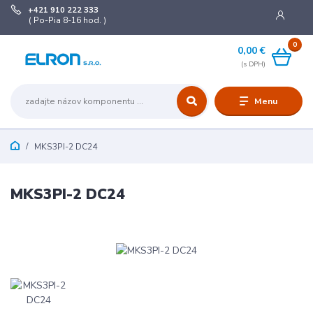
+421 910 222 333
( Po-Pia 8-16 hod. )
0
0,00 €
Menu
MKS3PI-2 DC24
MKS3PI-2 DC24