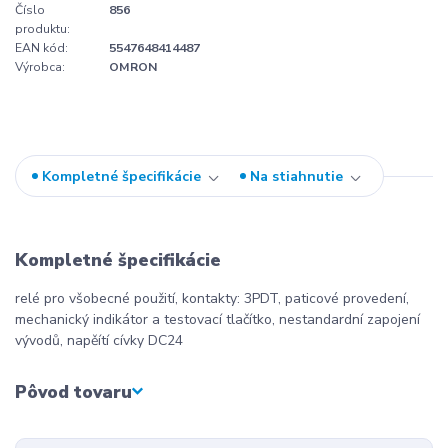
Číslo
856
produktu:
EAN kód:
5547648414487
Výrobca:
OMRON
Kompletné špecifikácie
Na stiahnutie
Kompletné špecifikácie
relé pro všobecné použití, kontakty: 3PDT, paticové provedení,
mechanický indikátor a testovací tlačítko, nestandardní zapojení
vývodů, napěítí cívky DC24
Pôvod tovaru