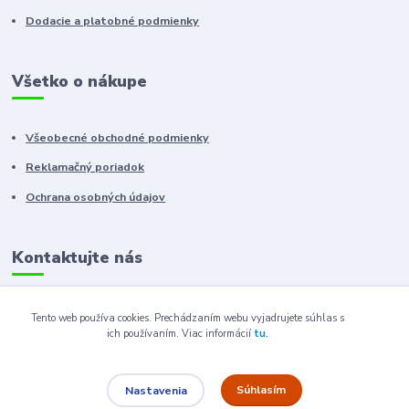
Dodacie a platobné podmienky
Všetko o nákupe
Všeobecné obchodné podmienky
Reklamačný poriadok
Ochrana osobných údajov
Kontaktujte nás
+421 910 222 333
Tento web používa cookies. Prechádzaním webu vyjadrujete súhlas s
ich používaním.
Viac informácií
tu.
+421 52 788 46 41
sales@elron.eu.sk
Súhlasím
Nastavenia