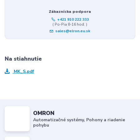
Zákaznícka podpora
+421 910 222 333
( Po-Pia 8-16 hod. )
sales@elron.eu.sk
Na stiahnutie
MK_S.pdf
OMRON
Automatizačné systémy, Pohony a riadenie
pohybu