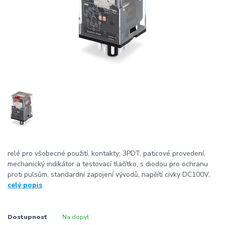
relé pro všobecné použití, kontakty: 3PDT, paticové provedení,
mechanický indikátor a testovací tlačítko, s diodou pro ochranu
proti pulsům, standardní zapojení vývodů, napěítí cívky DC100V,
celý popis
Dostupnosť
Na dopyt