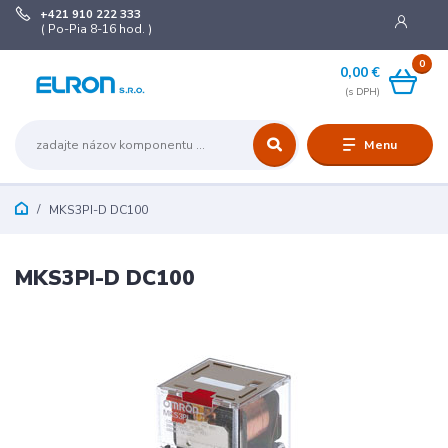
+421 910 222 333
( Po-Pia 8-16 hod. )
0
0,00 €
Menu
MKS3PI-D DC100
MKS3PI-D DC100