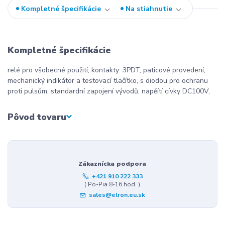
Kompletné špecifikácie
Na stiahnutie
Kompletné špecifikácie
relé pro všobecné použití, kontakty: 3PDT, paticové provedení,
mechanický indikátor a testovací tlačítko, s diodou pro ochranu
proti pulsům, standardní zapojení vývodů, napěítí cívky DC100V,
Pôvod tovaru
Zákaznícka podpora
+421 910 222 333
( Po-Pia 8-16 hod. )
sales@elron.eu.sk