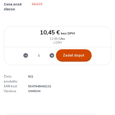
Cena pred
15,12 €
zľavou
10,45 €
bez DPH
/
ks
12,85 €
Zadať dopyt
Číslo
921
produktu:
EAN kód:
5547648442121
Výrobca:
OMRON