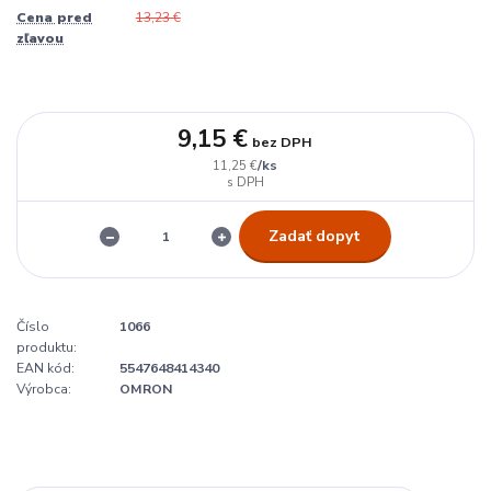
Cena pred
13,23 €
zľavou
9,15 €
bez DPH
/
ks
11,25 €
Zadať dopyt
Číslo
1066
produktu:
EAN kód:
5547648414340
Výrobca:
OMRON