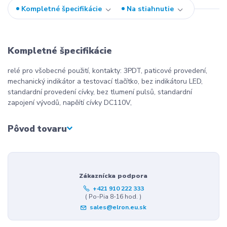
Kompletné špecifikácie
Na stiahnutie
Kompletné špecifikácie
relé pro všobecné použití, kontakty: 3PDT, paticové provedení,
mechanický indikátor a testovací tlačítko, bez indikátoru LED,
standardní provedení cívky, bez tlumení pulsů, standardní
zapojení vývodů, napěítí cívky DC110V,
Pôvod tovaru
Zákaznícka podpora
+421 910 222 333
( Po-Pia 8-16 hod. )
sales@elron.eu.sk