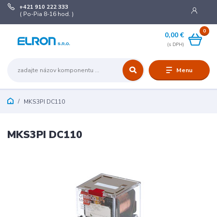
+421 910 222 333
( Po-Pia 8-16 hod. )
0
0,00 €
Menu
MKS3PI DC110
MKS3PI DC110