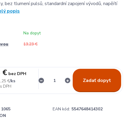
y, bez tlumení pulsů, standardní zapojení vývodů, napěítí
elý popis
Na dopyt
avou
13,23 €
 €
bez DPH
Zadať dopyt
/
ks
,25 €
1065
EAN kód:
5547648414302
ON