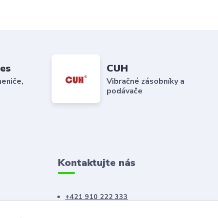
es
CUH
eniče,
Vibračné zásobníky a
podávače
Kontaktujte nás
+421 910 222 333
+421 52 788 46 41