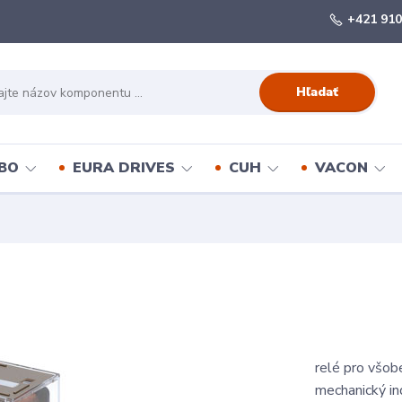
+421 910
Hľadať
BO
EURA DRIVES
CUH
VACON
relé pro všob
mechanický ind