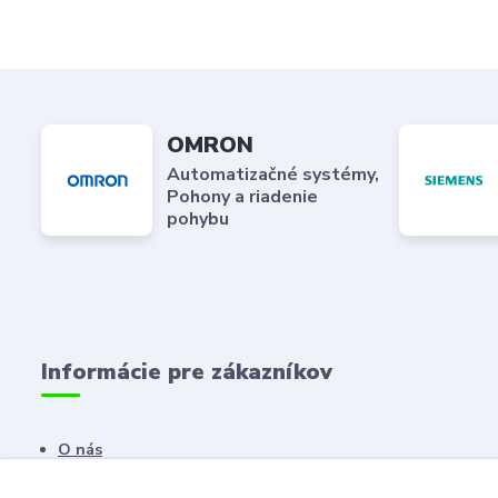
OMRON
Automatizačné systémy,
Pohony a riadenie
pohybu
Informácie pre zákazníkov
O nás
Kontaktné údaje