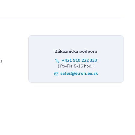
Zákaznícka podpora
+421 910 222 333
D,
( Po-Pia 8-16 hod. )
sales@elron.eu.sk