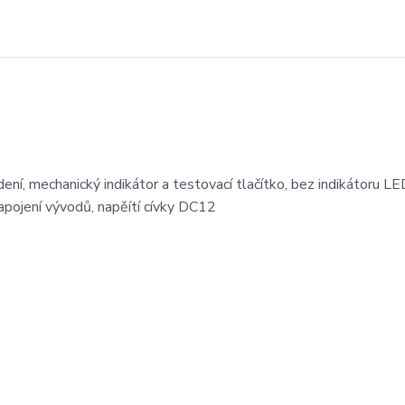
ní, mechanický indikátor a testovací tlačítko, bez indikátoru LE
zapojení vývodů, napěítí cívky DC12