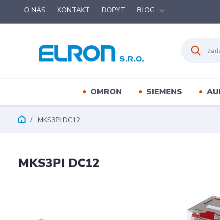
O NÁS
KONTAKT
DOPYT
BLOG
OMRON
SIEMENS
AU
MKS3PI DC12
MKS3PI DC12