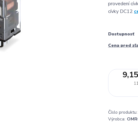
provedení cívk
cívky DC12
c
Dostupnosť
Cena pred zľ
9,15
11
Číslo produktu:
Výrobca:
OMR