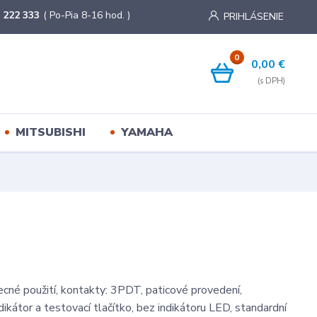
 222 333
( Po-Pia 8-16 hod. )
PRIHLÁSENIE
0
0,00 €
MITSUBISHI
YAMAHA
ecné použití, kontakty: 3PDT, paticové provedení,
ikátor a testovací tlačítko, bez indikátoru LED, standardní