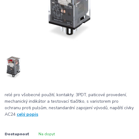
relé pro všobecné použití, kontakty: 3PDT, paticové provedení,
mechanický indikátor a testovací tlačítko, s varistorem pro
ochranu proti pulsům, nestandardní zapojení vývodů, napěítí cívky
AC24
celý popis
Dostupnosť
Na dopyt