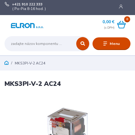
+421 910 222 333
( Po-Pia 8-16 hod. )
0
0,00 €
Menu
MKS3PI-V-2 AC24
MKS3PI-V-2 AC24