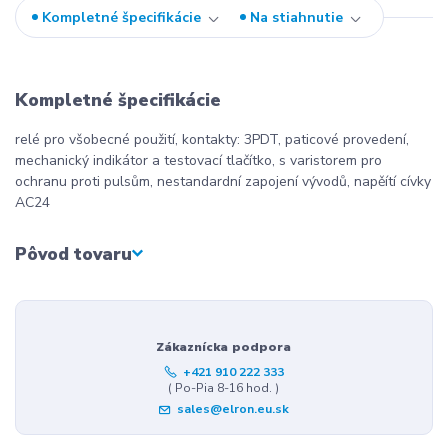
Kompletné špecifikácie
Na stiahnutie
Kompletné špecifikácie
relé pro všobecné použití, kontakty: 3PDT, paticové provedení,
mechanický indikátor a testovací tlačítko, s varistorem pro
ochranu proti pulsům, nestandardní zapojení vývodů, napěítí cívky
AC24
Pôvod tovaru
Zákaznícka podpora
+421 910 222 333
( Po-Pia 8-16 hod. )
sales@elron.eu.sk