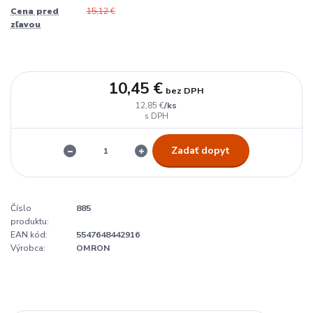
Cena pred
15,12 €
zľavou
10,45 €
bez DPH
/
ks
12,85 €
Zadať dopyt
Číslo
885
produktu:
EAN kód:
5547648442916
Výrobca:
OMRON