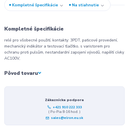
Kompletné špecifikácie
Na stiahnutie
Kompletné špecifikácie
relé pro všobecné použití, kontakty: 3PDT, paticové provedení,
mechanický indikátor a testovací tlačítko, s varistorem pro
ochranu proti pulsům, nestandardní zapojení vývodů, napěítí cívky
AC100V,
Pôvod tovaru
Zákaznícka podpora
+421 910 222 333
( Po-Pia 8-16 hod. )
sales@elron.eu.sk