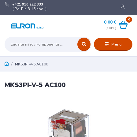
+421 910 222 333
( Po-Pia 8-16 hod. )
0
0,00 €
Menu
MKS3PI-V-5 AC100
MKS3PI-V-5 AC100