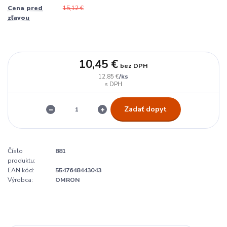
Cena pred
15,12 €
zľavou
10,45 €
bez DPH
/
ks
12,85 €
Zadať dopyt
Číslo
881
produktu:
EAN kód:
5547648443043
Výrobca:
OMRON