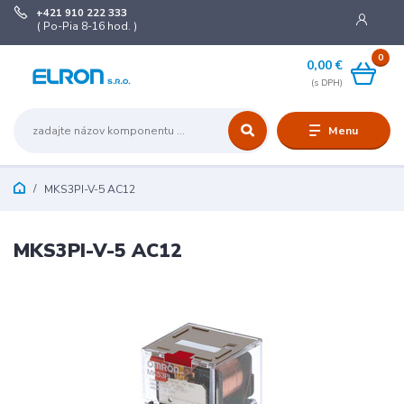
+421 910 222 333
( Po-Pia 8-16 hod. )
0
0,00 €
Menu
MKS3PI-V-5 AC12
MKS3PI-V-5 AC12