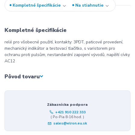
Kompletné špecifikácie
Na stiahnutie
Kompletné špecifikácie
relé pro všobecné použití, kontakty: 3PDT, paticové provedení,
mechanický indikátor a testovací tlačítko, s varistorem pro
ochranu proti pulsům, nestandardní zapojení vývodů, napěítí cívky
AC12
Pôvod tovaru
Zákaznícka podpora
+421 910 222 333
( Po-Pia 8-16 hod. )
sales@elron.eu.sk