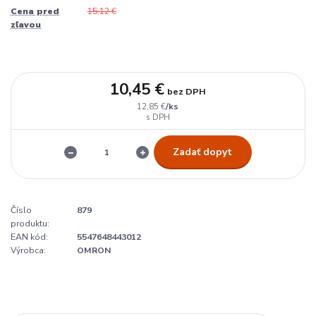
Cena pred
15,12 €
zľavou
10,45 €
bez DPH
/
ks
12,85 €
Zadať dopyt
Číslo
879
produktu:
EAN kód:
5547648443012
Výrobca:
OMRON