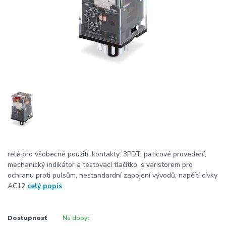
relé pro všobecné použití, kontakty: 3PDT, paticové provedení,
mechanický indikátor a testovací tlačítko, s varistorem pro
ochranu proti pulsům, nestandardní zapojení vývodů, napěítí cívky
AC12
celý popis
Dostupnosť
Na dopyt