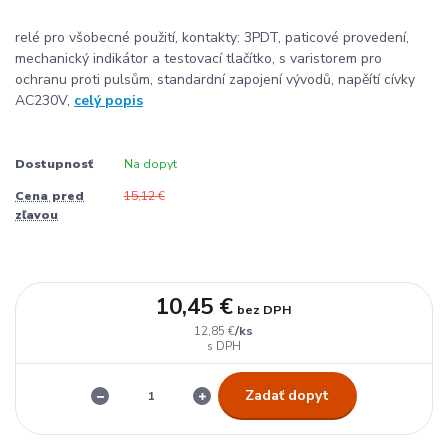
relé pro všobecné použití, kontakty: 3PDT, paticové provedení,
mechanický indikátor a testovací tlačítko, s varistorem pro
ochranu proti pulsům, standardní zapojení vývodů, napěítí cívky
AC230V,
celý popis
Dostupnosť
Na dopyt
Cena pred
15,12 €
zľavou
10,45 €
bez DPH
/
ks
12,85 €
Zadať dopyt