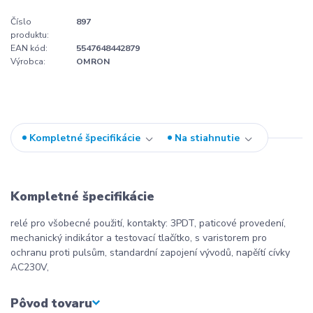
Číslo
897
produktu:
EAN kód:
5547648442879
Výrobca:
OMRON
Kompletné špecifikácie
Na stiahnutie
Kompletné špecifikácie
relé pro všobecné použití, kontakty: 3PDT, paticové provedení,
mechanický indikátor a testovací tlačítko, s varistorem pro
ochranu proti pulsům, standardní zapojení vývodů, napěítí cívky
AC230V,
Pôvod tovaru