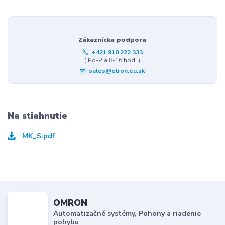
Zákaznícka podpora
+421 910 222 333
( Po-Pia 8-16 hod. )
sales@elron.eu.sk
Na stiahnutie
MK_S.pdf
OMRON
Automatizačné systémy, Pohony a riadenie
pohybu