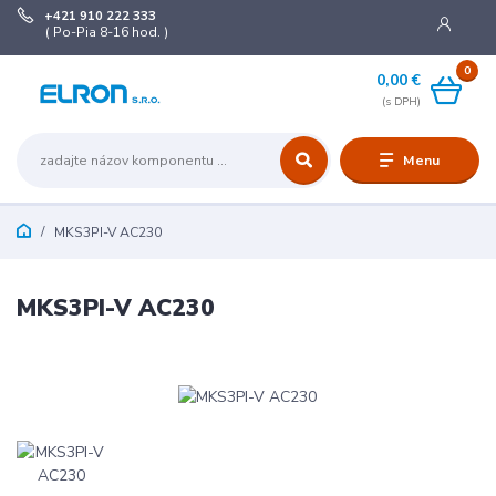
+421 910 222 333
( Po-Pia 8-16 hod. )
0
0,00 €
Menu
MKS3PI-V AC230
MKS3PI-V AC230