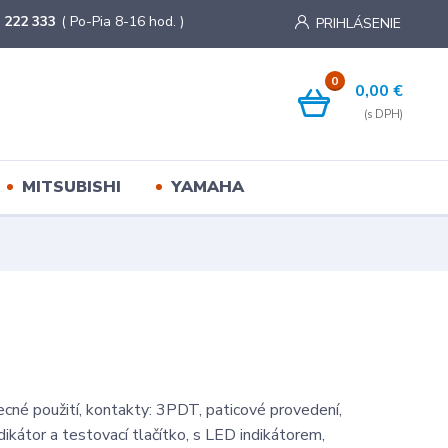
 222 333
( Po-Pia 8-16 hod. )
PRIHLÁSENIE
0
0,00 €
MITSUBISHI
YAMAHA
ecné použití, kontakty: 3PDT, paticové provedení,
ikátor a testovací tlačítko, s LED indikátorem,