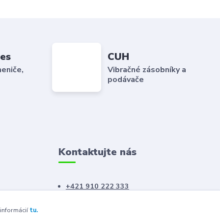
es
CUH
eniče,
Vibračné zásobníky a
podávače
Kontaktujte nás
+421 910 222 333
+421 52 788 46 41
 informácií
tu.