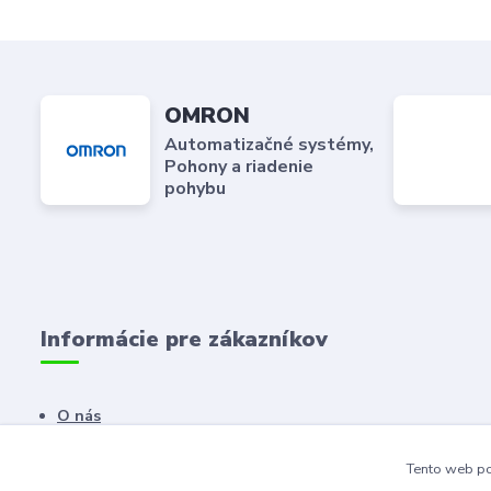
OMRON
Automatizačné systémy,
Pohony a riadenie
pohybu
Informácie pre zákazníkov
O nás
Kontaktné údaje
Tento web po