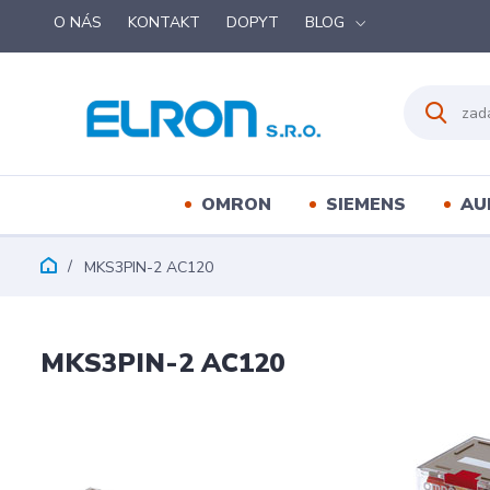
O NÁS
KONTAKT
DOPYT
BLOG
OMRON
SIEMENS
AU
MKS3PIN-2 AC120
MKS3PIN-2 AC120