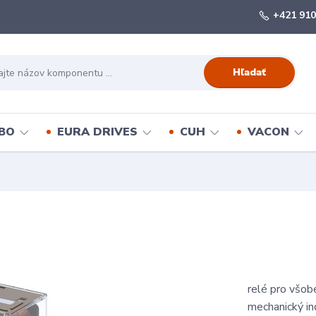
+421 910
Hľadať
BO
EURA DRIVES
CUH
VACON
relé pro všob
mechanický ind