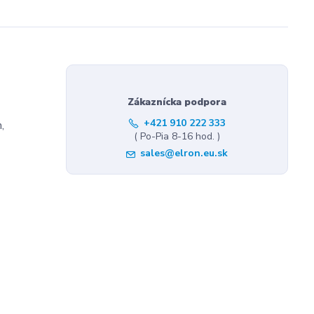
Zákaznícka podpora
+421 910 222 333
,
( Po-Pia 8-16 hod. )
sales@elron.eu.sk