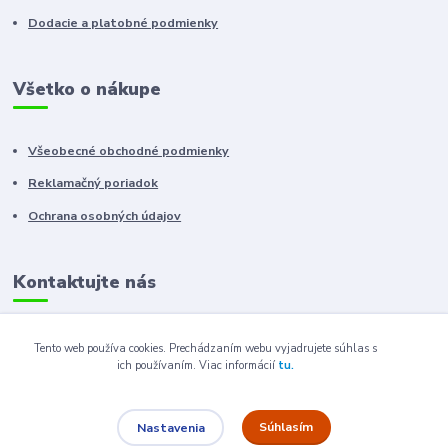
Dodacie a platobné podmienky
Všetko o nákupe
Všeobecné obchodné podmienky
Reklamačný poriadok
Ochrana osobných údajov
Kontaktujte nás
+421 910 222 333
Tento web používa cookies. Prechádzaním webu vyjadrujete súhlas s
ich používaním.
Viac informácií
tu.
+421 52 788 46 41
sales@elron.eu.sk
Súhlasím
Nastavenia