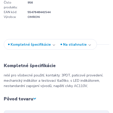
Číslo
956
produktu:
EAN kód:
5547648441544
Výrobca:
OMRON
Kompletné špecifikácie
Na stiahnutie
Kompletné špecifikácie
relé pro všobecné použití, kontakty: 3PDT, paticové provedení,
mechanický indikátor a testovací tlačítko, s LED indikátorem,
nestandardní zapojení vývodů, napěítí cívky AC110V,
Pôvod tovaru