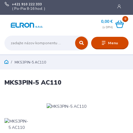
+421 910 222 333
( Po-Pia 8-16 hod. )
0
0,00 €
Menu
MKS3PIN-5 AC110
MKS3PIN-5 AC110