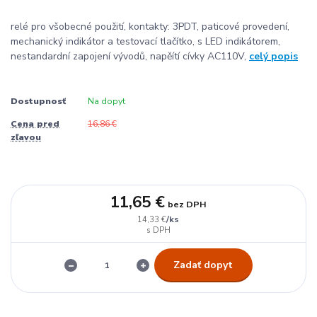
relé pro všobecné použití, kontakty: 3PDT, paticové provedení,
mechanický indikátor a testovací tlačítko, s LED indikátorem,
nestandardní zapojení vývodů, napěítí cívky AC110V,
celý popis
Dostupnosť
Na dopyt
Cena pred
16,86 €
zľavou
11,65 €
bez DPH
/
ks
14,33 €
Zadať dopyt