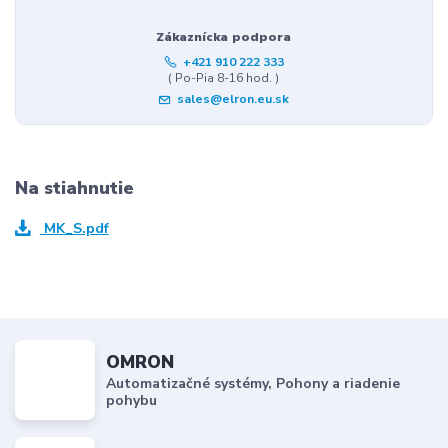
Zákaznícka podpora
+421 910 222 333
( Po-Pia 8-16 hod. )
sales@elron.eu.sk
Na stiahnutie
MK_S.pdf
OMRON
Automatizačné systémy, Pohony a riadenie
pohybu