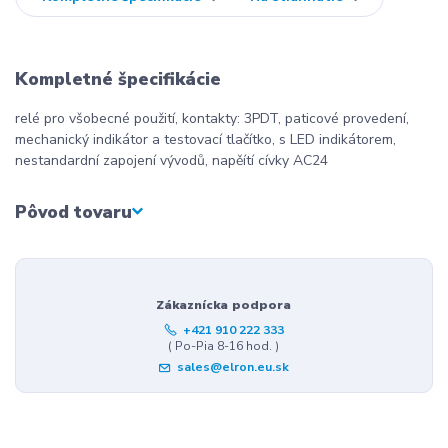
Kompletné špecifikácie
relé pro všobecné použití, kontakty: 3PDT, paticové provedení,
mechanický indikátor a testovací tlačítko, s LED indikátorem,
nestandardní zapojení vývodů, napěítí cívky AC24
Pôvod tovaru
Zákaznícka podpora
+421 910 222 333
( Po-Pia 8-16 hod. )
sales@elron.eu.sk