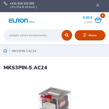
+421 910 222 333
( Po-Pia 8-16 hod. )
0
0,00 €
Menu
MKS3PIN-5 AC24
MKS3PIN-5 AC24