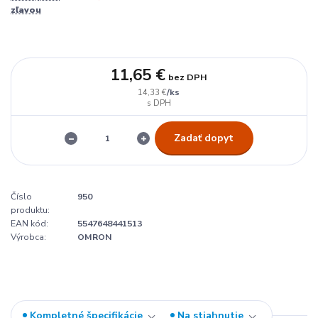
zľavou
11,65 €
bez DPH
/
ks
14,33 €
Zadať dopyt
Číslo
950
produktu:
EAN kód:
5547648441513
Výrobca:
OMRON
Kompletné špecifikácie
Na stiahnutie