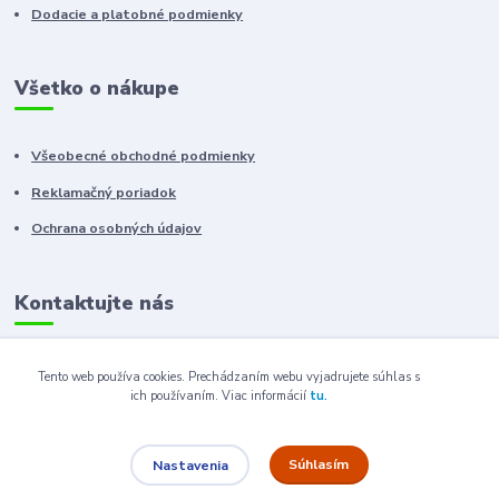
Dodacie a platobné podmienky
Všetko o nákupe
Všeobecné obchodné podmienky
Reklamačný poriadok
Ochrana osobných údajov
Kontaktujte nás
+421 910 222 333
Tento web používa cookies. Prechádzaním webu vyjadrujete súhlas s
ich používaním.
Viac informácií
tu.
+421 52 788 46 41
sales@elron.eu.sk
Súhlasím
Nastavenia