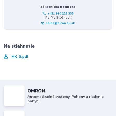
Zákaznícka podpora
+421 910 222 333
( Po-Pia 8-16 hod. )
sales@elron.eu.sk
Na stiahnutie
MK_S.pdf
OMRON
Automatizačné systémy, Pohony a riadenie
pohybu