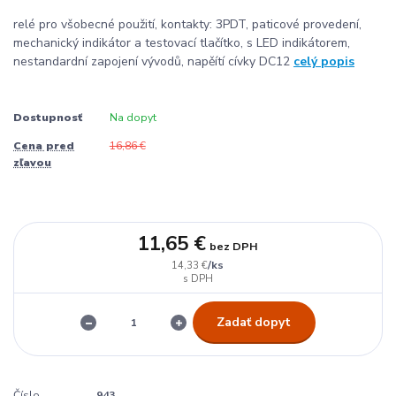
relé pro všobecné použití, kontakty: 3PDT, paticové provedení,
mechanický indikátor a testovací tlačítko, s LED indikátorem,
nestandardní zapojení vývodů, napěítí cívky DC12
celý popis
Dostupnosť
Na dopyt
Cena pred
16,86 €
zľavou
11,65 €
bez DPH
/
ks
14,33 €
Zadať dopyt
Číslo
943