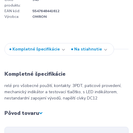
produktu:
EAN kód:
5547648441612
Výrobca:
OMRON
Kompletné špecifikácie
Na stiahnutie
Kompletné špecifikácie
relé pro všobecné použití, kontakty: 3PDT, paticové provedení,
mechanický indikátor a testovací tlačítko, s LED indikátorem,
nestandardní zapojení vývodů, napěítí cívky DC12
Pôvod tovaru