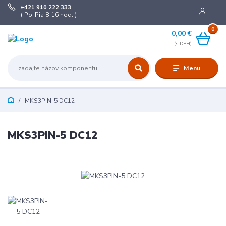
+421 910 222 333
( Po-Pia 8-16 hod. )
0
0,00 €
Menu
MKS3PIN-5 DC12
MKS3PIN-5 DC12