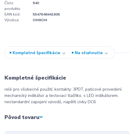
Číslo
940
produktu:
EAN kód:
5547648441605
Výrobca:
OMRON
Kompletné špecifikácie
Na stiahnutie
Kompletné špecifikácie
relé pro všobecné použití, kontakty: 3PDT, paticové provedení,
mechanický indikátor a testovací tlačítko, s LED indikátorem,
nestandardní zapojení vývodů, napěítí cívky DC6
Pôvod tovaru