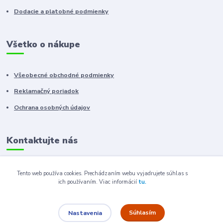
Dodacie a platobné podmienky
Všetko o nákupe
Všeobecné obchodné podmienky
Reklamačný poriadok
Ochrana osobných údajov
Kontaktujte nás
+421 910 222 333
Tento web používa cookies. Prechádzaním webu vyjadrujete súhlas s
ich používaním.
Viac informácií
tu.
+421 52 788 46 41
sales@elron.eu.sk
Súhlasím
Nastavenia