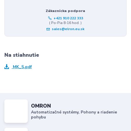
Zákaznícka podpora
+421 910 222 333
( Po-Pia 8-16 hod. )
sales@elron.eu.sk
Na stiahnutie
MK_S.pdf
OMRON
Automatizačné systémy, Pohony a riadenie
pohybu