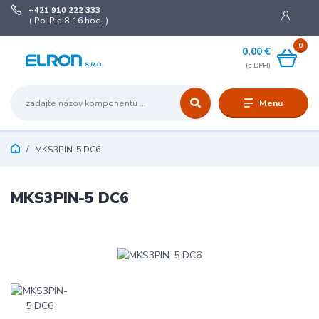
+421 910 222 333
( Po-Pia 8-16 hod. )
0
0,00 €
Menu
MKS3PIN-5 DC6
MKS3PIN-5 DC6