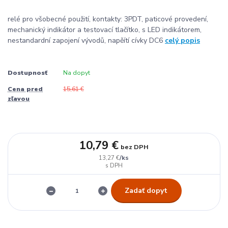
relé pro všobecné použití, kontakty: 3PDT, paticové provedení,
mechanický indikátor a testovací tlačítko, s LED indikátorem,
nestandardní zapojení vývodů, napěítí cívky DC6
celý popis
Dostupnosť
Na dopyt
Cena pred
15,61 €
zľavou
10,79 €
bez DPH
/
ks
13,27 €
Zadať dopyt