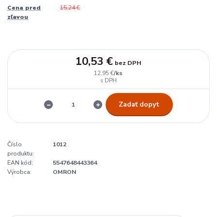
Cena pred
15,24 €
zľavou
10,53 €
bez DPH
/
ks
12,95 €
Zadať dopyt
Číslo
1012
produktu:
EAN kód:
5547648443364
Výrobca:
OMRON