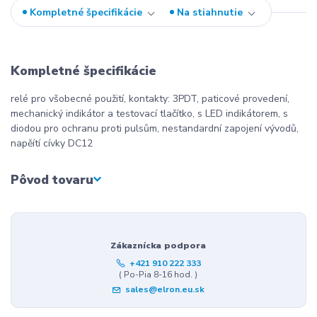
Kompletné špecifikácie
Na stiahnutie
Kompletné špecifikácie
relé pro všobecné použití, kontakty: 3PDT, paticové provedení,
mechanický indikátor a testovací tlačítko, s LED indikátorem, s
diodou pro ochranu proti pulsům, nestandardní zapojení vývodů,
napěítí cívky DC12
Pôvod tovaru
Zákaznícka podpora
+421 910 222 333
( Po-Pia 8-16 hod. )
sales@elron.eu.sk