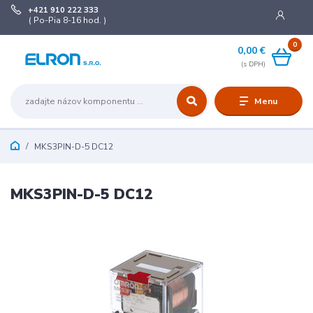
+421 910 222 333
( Po-Pia 8-16 hod. )
0
0,00 €
Menu
MKS3PIN-D-5 DC12
MKS3PIN-D-5 DC12