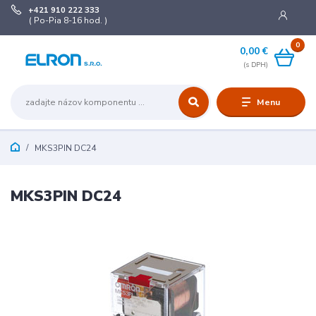
+421 910 222 333
( Po-Pia 8-16 hod. )
0
0,00 €
Menu
MKS3PIN DC24
MKS3PIN DC24