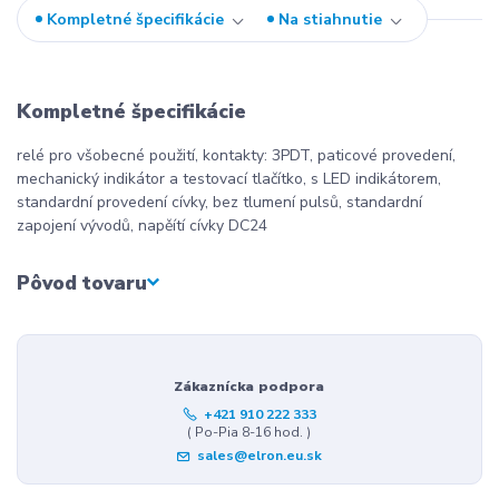
Kompletné špecifikácie
Na stiahnutie
Kompletné špecifikácie
relé pro všobecné použití, kontakty: 3PDT, paticové provedení,
mechanický indikátor a testovací tlačítko, s LED indikátorem,
standardní provedení cívky, bez tlumení pulsů, standardní
zapojení vývodů, napěítí cívky DC24
Pôvod tovaru
Zákaznícka podpora
+421 910 222 333
( Po-Pia 8-16 hod. )
sales@elron.eu.sk