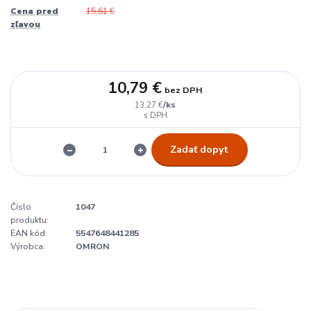
Cena pred
15,61 €
zľavou
10,79 €
bez DPH
/
ks
13,27 €
Zadať dopyt
Číslo
1047
produktu:
EAN kód:
5547648441285
Výrobca:
OMRON