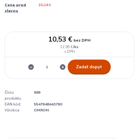
Cena pred
15,24 €
zľavou
10,53 €
bez DPH
/
ks
12,95 €
Zadať dopyt
Číslo
989
produktu:
EAN kód:
5547648443760
Výrobca:
OMRON