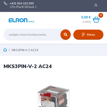
+421 910 222 333
( Po-Pia 8-16 hod. )
0
0,00 €
Menu
MKS3PIN-V-2 AC24
MKS3PIN-V-2 AC24