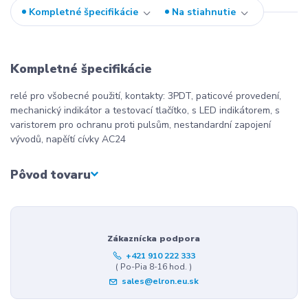
Kompletné špecifikácie
Na stiahnutie
Kompletné špecifikácie
relé pro všobecné použití, kontakty: 3PDT, paticové provedení,
mechanický indikátor a testovací tlačítko, s LED indikátorem, s
varistorem pro ochranu proti pulsům, nestandardní zapojení
vývodů, napěítí cívky AC24
Pôvod tovaru
Zákaznícka podpora
+421 910 222 333
( Po-Pia 8-16 hod. )
sales@elron.eu.sk