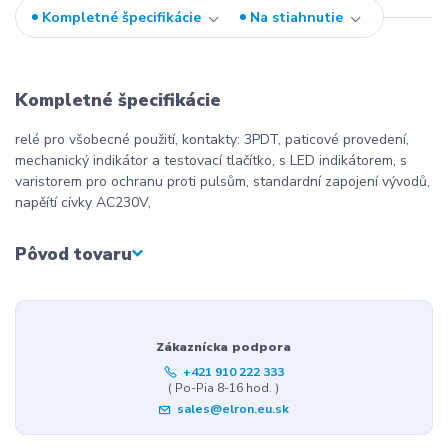
Kompletné špecifikácie
Na stiahnutie
Kompletné špecifikácie
relé pro všobecné použití, kontakty: 3PDT, paticové provedení,
mechanický indikátor a testovací tlačítko, s LED indikátorem, s
varistorem pro ochranu proti pulsům, standardní zapojení vývodů,
napěítí cívky AC230V,
Pôvod tovaru
Zákaznícka podpora
+421 910 222 333
( Po-Pia 8-16 hod. )
sales@elron.eu.sk