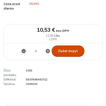
Cena pred
15,24 €
zľavou
10,53 €
bez DPH
/
ks
12,95 €
Zadať dopyt
Číslo
1001
produktu:
EAN kód:
5547648443722
Výrobca:
OMRON