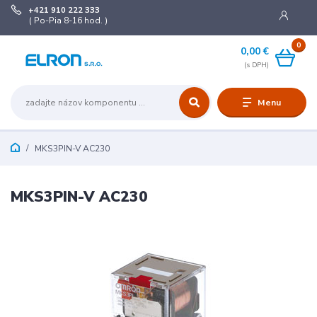
+421 910 222 333
( Po-Pia 8-16 hod. )
0
0,00 €
Menu
MKS3PIN-V AC230
MKS3PIN-V AC230