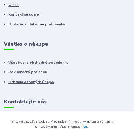
O nás
Kontaktné údaje
Dodacie a platobné podmienky
Všetko o nákupe
Všeobecné obchodné podmienky
Reklamačný poriadok
Ochrana osobných údajov
Kontaktujte nás
+421 910 222 333
Tento web používa cookies. Prechádzaním webu vyjadrujete súhlas s
ich používaním.
Viac informácií
tu.
+421 52 788 46 41