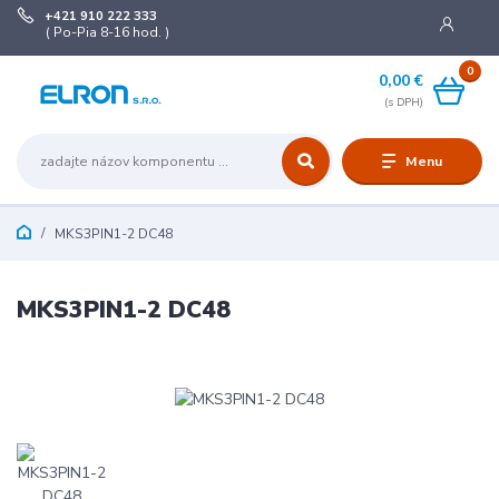
+421 910 222 333
( Po-Pia 8-16 hod. )
0
0,00 €
Menu
MKS3PIN1-2 DC48
MKS3PIN1-2 DC48