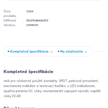
Číslo
1034
produktu:
EAN kód:
5547648441872
Výrobca:
OMRON
Kompletné špecifikácie
Na stiahnutie
Kompletné špecifikácie
relé pro všobecné použití, kontakty: 3PDT, paticové provedení,
mechanický indikátor a testovací tlačítko, s LED indikátorem,
opačná polarita DC cívky, nestandardní zapojení vývodů, napěítí
cívky DC48