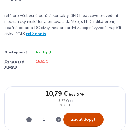
relé pro všobecné použití, kontakty: 3PDT, paticové provedení,
mechanický indikátor a testovací tlačítko, s LED indikátorem,
opačná polarita DC cívky, nestandardní zapojení vývodů, napěítí
cívky DC48
celý popis
Dostupnosť
Na dopyt
Cena pred
15,61 €
zľavou
10,79 €
bez DPH
/
ks
13,27 €
Zadať dopyt