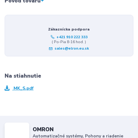
Pôvod tovaru
Zákaznícka podpora
+421 910 222 333
( Po-Pia 8-16 hod. )
sales@elron.eu.sk
Na stiahnutie
MK_S.pdf
OMRON
Automatizačné systémy, Pohony a riadenie