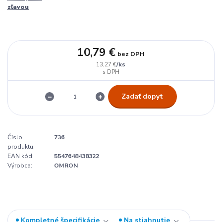
zľavou
10,79 €
bez DPH
/
ks
13,27 €
Zadať dopyt
Číslo
736
produktu:
EAN kód:
5547648438322
Výrobca:
OMRON
Kompletné špecifikácie
Na stiahnutie