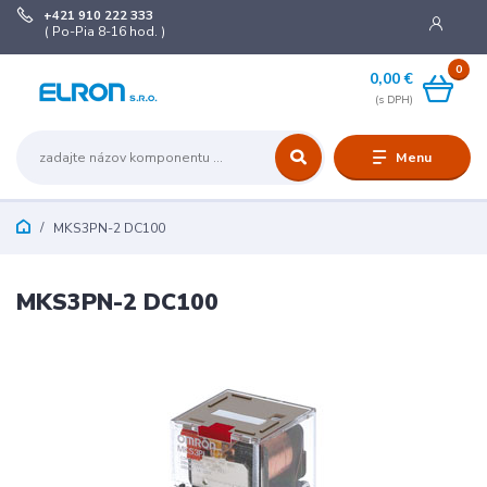
+421 910 222 333
( Po-Pia 8-16 hod. )
0
0,00 €
Menu
MKS3PN-2 DC100
MKS3PN-2 DC100