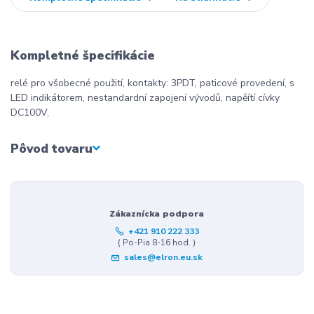
Kompletné špecifikácie
relé pro všobecné použití, kontakty: 3PDT, paticové provedení, s
LED indikátorem, nestandardní zapojení vývodů, napěítí cívky
DC100V,
Pôvod tovaru
Zákaznícka podpora
+421 910 222 333
( Po-Pia 8-16 hod. )
sales@elron.eu.sk