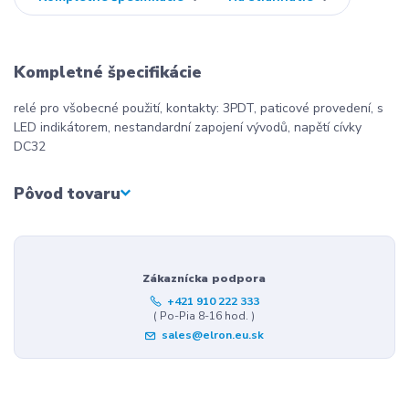
Kompletné špecifikácie
relé pro všobecné použití, kontakty: 3PDT, paticové provedení, s
LED indikátorem, nestandardní zapojení vývodů, napětí cívky
DC32
Pôvod tovaru
Zákaznícka podpora
+421 910 222 333
( Po-Pia 8-16 hod. )
sales@elron.eu.sk