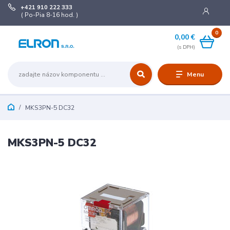
+421 910 222 333
( Po-Pia 8-16 hod. )
0
0,00 €
Menu
MKS3PN-5 DC32
MKS3PN-5 DC32