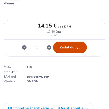
zľavou
14,15 €
bez DPH
/
ks
17,40 €
Zadať dopyt
Číslo
715
produktu:
EAN kód:
5547648767569
Výrobca:
OMRON
Kompletné špecifikácie
Na stiahnutie