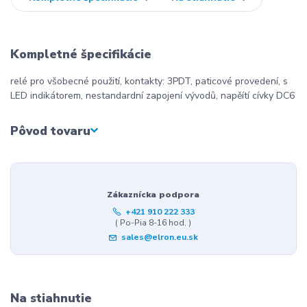
Kompletné špecifikácie
relé pro všobecné použití, kontakty: 3PDT, paticové provedení, s
LED indikátorem, nestandardní zapojení vývodů, napěítí cívky DC6
Pôvod tovaru
Zákaznícka podpora
+421 910 222 333
( Po-Pia 8-16 hod. )
sales@elron.eu.sk
Na stiahnutie