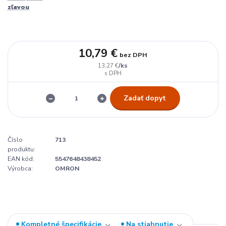
zľavou
10,79 €
bez DPH
/
ks
13,27 €
Zadať dopyt
Číslo
713
produktu:
EAN kód:
5547648438452
Výrobca:
OMRON
Kompletné špecifikácie
Na stiahnutie