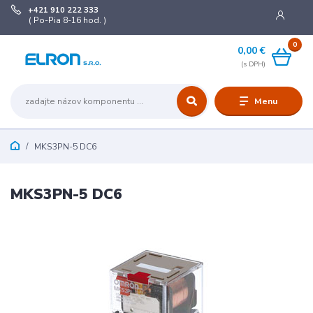
+421 910 222 333
( Po-Pia 8-16 hod. )
0
0,00 €
Menu
MKS3PN-5 DC6
MKS3PN-5 DC6