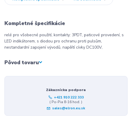
Kompletné špecifikácie
relé pro všobecné použití, kontakty: 3PDT, paticové provedení, s
LED indikátorem, s diodou pro ochranu proti pulsům,
nestandardní zapojení vývodů, napěítí cívky DC100V,
Pôvod tovaru
Zákaznícka podpora
+421 910 222 333
( Po-Pia 8-16 hod. )
sales@elron.eu.sk