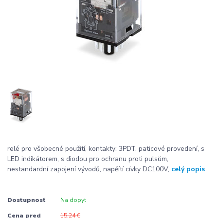
relé pro všobecné použití, kontakty: 3PDT, paticové provedení, s
LED indikátorem, s diodou pro ochranu proti pulsům,
nestandardní zapojení vývodů, napěítí cívky DC100V,
celý popis
Dostupnosť
Na dopyt
Cena pred
15,24 €