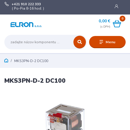
+421 910 222 333
( Po-Pia 8-16 hod. )
0
0,00 €
Menu
MKS3PN-D-2 DC100
MKS3PN-D-2 DC100