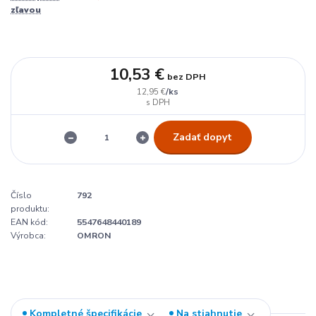
zľavou
10,53 €
bez DPH
/
ks
12,95 €
Zadať dopyt
Číslo
792
produktu:
EAN kód:
5547648440189
Výrobca:
OMRON
Kompletné špecifikácie
Na stiahnutie