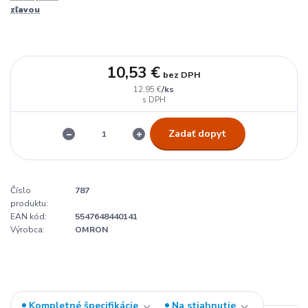
zľavou
10,53 €
bez DPH
/
ks
12,95 €
Zadať dopyt
Číslo
787
produktu:
EAN kód:
5547648440141
Výrobca:
OMRON
Kompletné špecifikácie
Na stiahnutie