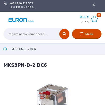
+421 910 222 333
( Po-Pia 8-16 hod. )
0
0,00 €
Menu
MKS3PN-D-2 DC6
MKS3PN-D-2 DC6