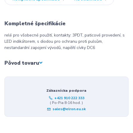
Kompletné špecifikácie
relé pro všobecné použití, kontakty: 3PDT, paticové provedení, s
LED indikátorem, s diodou pro ochranu proti pulsům,
nestandardní zapojení vývodů, napěítí cívky DC6
Pôvod tovaru
Zákaznícka podpora
+421 910 222 333
( Po-Pia 8-16 hod. )
sales@elron.eu.sk