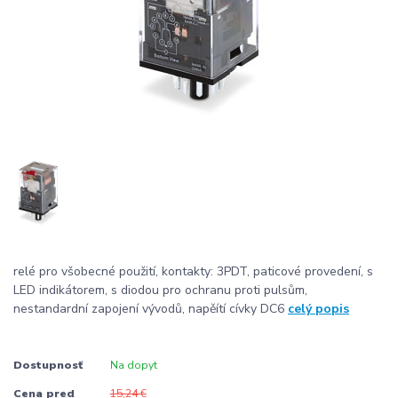
relé pro všobecné použití, kontakty: 3PDT, paticové provedení, s
LED indikátorem, s diodou pro ochranu proti pulsům,
nestandardní zapojení vývodů, napěítí cívky DC6
celý popis
Dostupnosť
Na dopyt
Cena pred
15,24 €