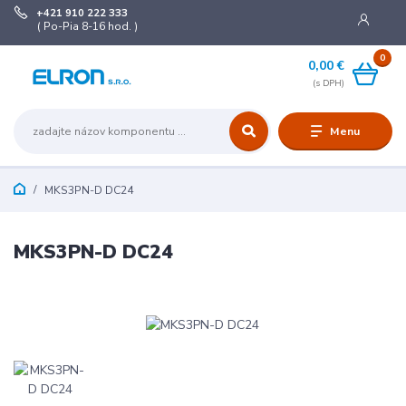
+421 910 222 333
( Po-Pia 8-16 hod. )
0
0,00 €
Menu
MKS3PN-D DC24
MKS3PN-D DC24