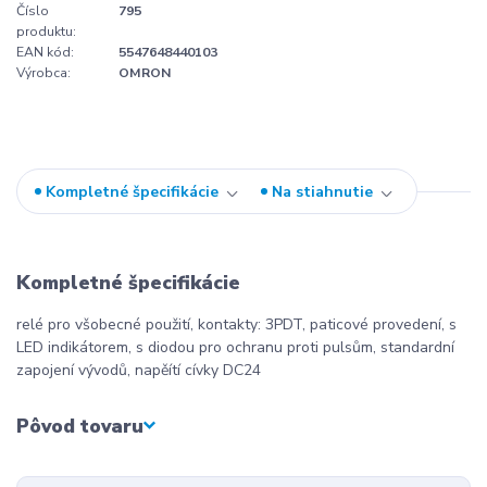
Číslo
795
produktu:
EAN kód:
5547648440103
Výrobca:
OMRON
Kompletné špecifikácie
Na stiahnutie
Kompletné špecifikácie
relé pro všobecné použití, kontakty: 3PDT, paticové provedení, s
LED indikátorem, s diodou pro ochranu proti pulsům, standardní
zapojení vývodů, napěítí cívky DC24
Pôvod tovaru