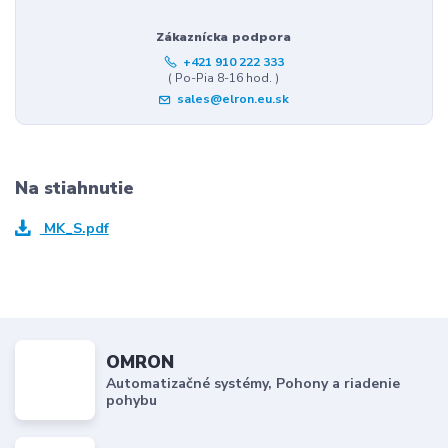
Zákaznícka podpora
+421 910 222 333
( Po-Pia 8-16 hod. )
sales@elron.eu.sk
Na stiahnutie
MK_S.pdf
OMRON
Automatizačné systémy, Pohony a riadenie
pohybu