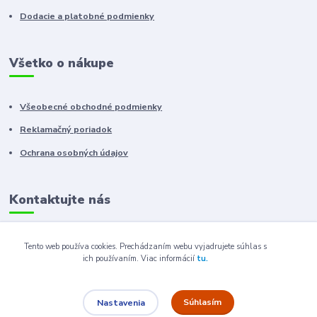
Dodacie a platobné podmienky
Všetko o nákupe
Všeobecné obchodné podmienky
Reklamačný poriadok
Ochrana osobných údajov
Kontaktujte nás
+421 910 222 333
Tento web používa cookies. Prechádzaním webu vyjadrujete súhlas s
ich používaním.
Viac informácií
tu.
+421 52 788 46 41
sales@elron.eu.sk
Súhlasím
Nastavenia