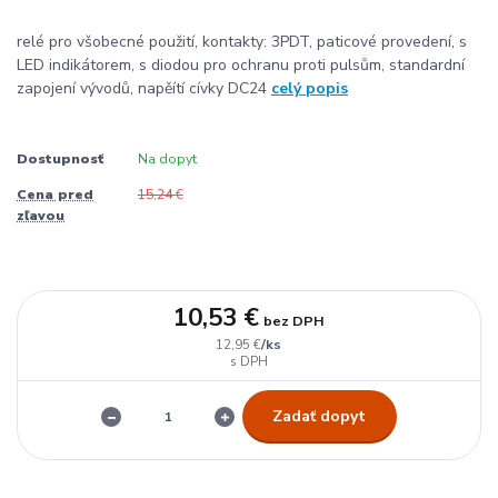
relé pro všobecné použití, kontakty: 3PDT, paticové provedení, s
LED indikátorem, s diodou pro ochranu proti pulsům, standardní
zapojení vývodů, napěítí cívky DC24
celý popis
Dostupnosť
Na dopyt
Cena pred
15,24 €
zľavou
10,53 €
bez DPH
/
ks
12,95 €
Zadať dopyt