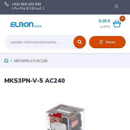
+421 910 222 333
( Po-Pia 8-16 hod. )
0
0,00 €
Menu
MKS3PN-V-5 AC240
MKS3PN-V-5 AC240