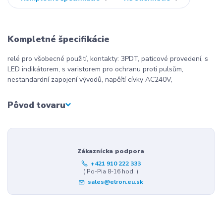
Kompletné špecifikácie
relé pro všobecné použití, kontakty: 3PDT, paticové provedení, s
LED indikátorem, s varistorem pro ochranu proti pulsům,
nestandardní zapojení vývodů, napěítí cívky AC240V,
Pôvod tovaru
Zákaznícka podpora
+421 910 222 333
( Po-Pia 8-16 hod. )
sales@elron.eu.sk