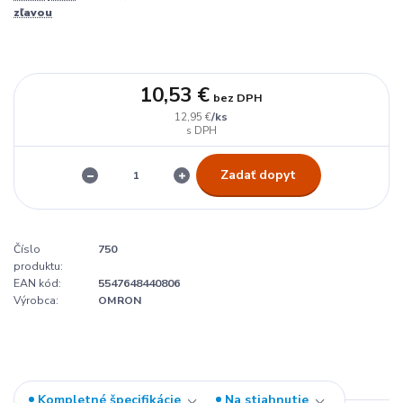
zľavou
10,53 €
bez DPH
/
ks
12,95 €
Zadať dopyt
Číslo
750
produktu:
EAN kód:
5547648440806
Výrobca:
OMRON
Kompletné špecifikácie
Na stiahnutie