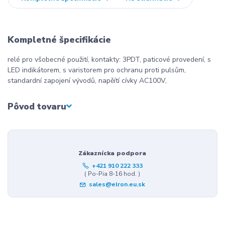
Kompletné špecifikácie
relé pro všobecné použití, kontakty: 3PDT, paticové provedení, s
LED indikátorem, s varistorem pro ochranu proti pulsům,
standardní zapojení vývodů, napěítí cívky AC100V,
Pôvod tovaru
Zákaznícka podpora
+421 910 222 333
( Po-Pia 8-16 hod. )
sales@elron.eu.sk