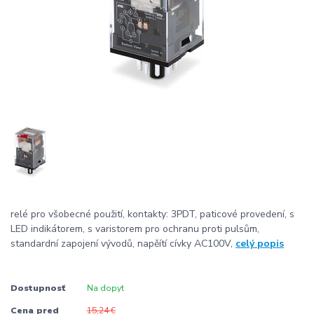
relé pro všobecné použití, kontakty: 3PDT, paticové provedení, s
LED indikátorem, s varistorem pro ochranu proti pulsům,
standardní zapojení vývodů, napěítí cívky AC100V,
celý popis
Dostupnosť
Na dopyt
Cena pred
15,24 €