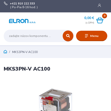
+421 910 222 333
( Po-Pia 8-16 hod. )
0
0,00 €
Menu
MKS3PN-V AC100
MKS3PN-V AC100