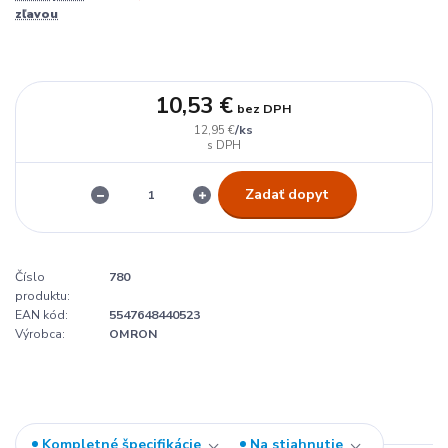
zľavou
10,53 €
bez DPH
/
ks
12,95 €
Zadať dopyt
Číslo
780
produktu:
EAN kód:
5547648440523
Výrobca:
OMRON
Kompletné špecifikácie
Na stiahnutie