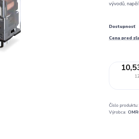
vývodů, napěí
Dostupnosť
Cena pred zľ
10,5
12
Číslo produktu:
Výrobca:
OMR