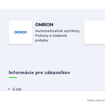
OMRON
Automatizačné systémy,
Pohony a riadenie
pohybu
Informácie pre zákazníkov
O nás
Kontaktné údaje
Tento web po