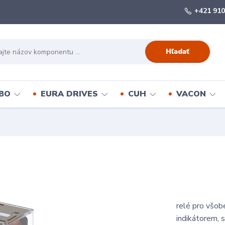
+421 910
Hľadať
BO
EURA DRIVES
CUH
VACON
relé pro všob
indikátorem, 