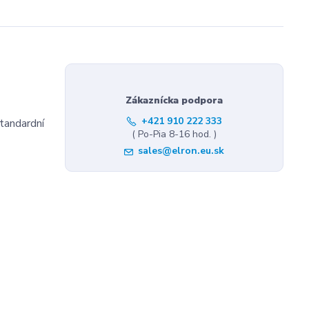
Zákaznícka podpora
+421 910 222 333
standardní
( Po-Pia 8-16 hod. )
sales@elron.eu.sk