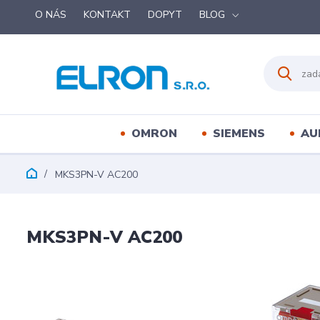
O NÁS
KONTAKT
DOPYT
BLOG
OMRON
SIEMENS
AU
MKS3PN-V AC200
MKS3PN-V AC200