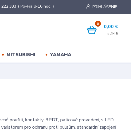
 222 333
( Po-Pia 8-16 hod. )
PRIHLÁSENIE
0
0,00 €
MITSUBISHI
YAMAHA
ecné použití, kontakty: 3PDT, paticové provedení, s LED
s varistorem pro ochranu proti pulsům, standardní zapojení