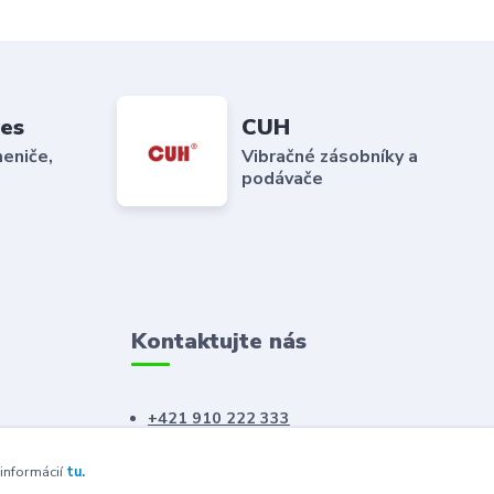
es
CUH
eniče,
Vibračné zásobníky a
podávače
Kontaktujte nás
+421 910 222 333
+421 52 788 46 41
 informácií
tu.