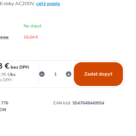
tí cívky AC200V,
celý popis
Na dopyt
avou
15,24 €
3 €
bez DPH
Zadať dopyt
/
ks
,95 €
776
EAN kód:
5547648440554
ON