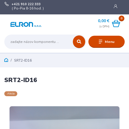
+421 910 222 333
( Po-Pia 8-16 hod. )
0
0,00 €
Menu
SRT2-ID16
SRT2-ID16
Akcia