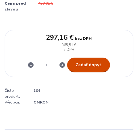
Cena pred
430,01 €
zľavou
297,16 €
bez DPH
365,51 €
Zadať dopyt
Číslo
104
produktu:
Výrobca:
OMRON