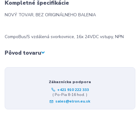
Kompletné špecifikácie
NOVÝ TOVAR, BEZ ORIGINÁLNEHO BALENIA
CompoBus/S vzdálená svorkovnice, 16x 24VDC vstupy, NPN
Pôvod tovaru
Zákaznícka podpora
+421 910 222 333
( Po-Pia 8-16 hod. )
sales@elron.eu.sk