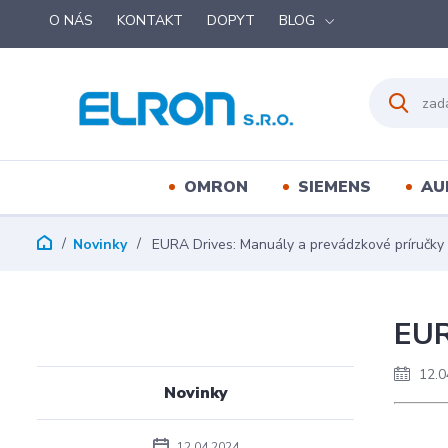
O NÁS
KONTAKT
DOPYT
BLOG
OMRON
SIEMENS
AU
Novinky
EURA Drives: Manuály a prevádzkové príručky
EUR
12.0
Novinky
12.04.2024