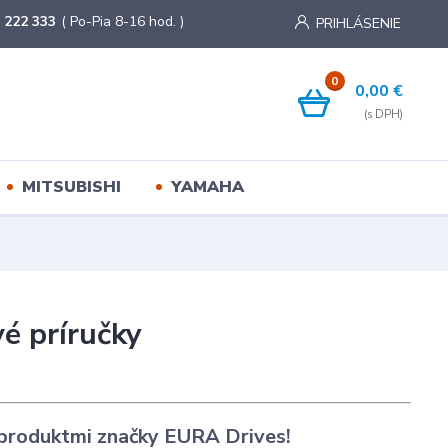
 222 333
( Po-Pia 8-16 hod. )
PRIHLÁSENIE
0
0,00 €
MITSUBISHI
YAMAHA
é príručky
 produktmi značky EURA Drives!