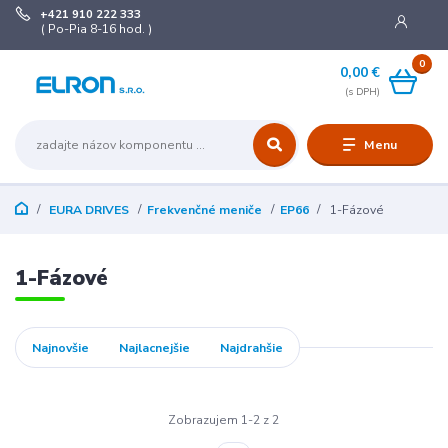
+421 910 222 333
( Po-Pia 8-16 hod. )
0
0,00 €
Menu
EURA DRIVES
Frekvenčné meniče
EP66
1-Fázové
1-Fázové
Najnovšie
Najlacnejšie
Najdrahšie
Zobrazujem 1-2 z 2