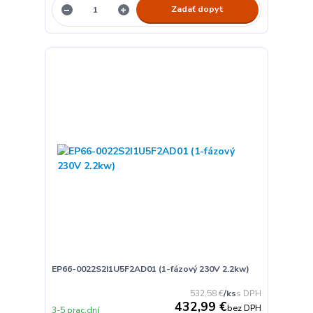
Zadať dopyt
EP66-0022S2I1U5F2AD01 (1-fázový 230V 2.2kw)
532,58 €
/
ks
432,99 €
bez DPH
3-5 prac.dní