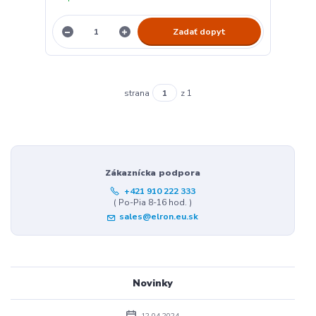
Zadať dopyt
strana
z 1
Zákaznícka podpora
+421 910 222 333
( Po-Pia 8-16 hod. )
sales@elron.eu.sk
Novinky
12.04.2024