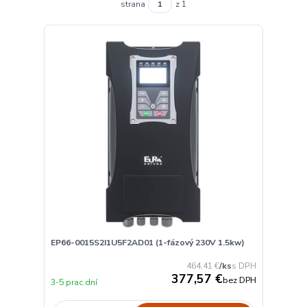
strana
z 1
EP66-0015S2I1U5F2AD01 (1-fázový 230V 1.5kw)
464,41 €
/
ks
377,57 €
bez DPH
3-5 prac.dní