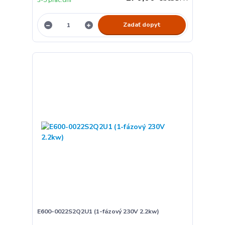
3-5 prac.dní
Zadať dopyt
E600-0022S2Q2U1 (1-fázový 230V 2.2kw)