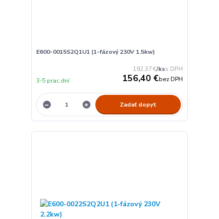
E600-0015S2Q1U1 (1-fázový 230V 1.5kw)
192,37 €
/
ks
156,40 €
bez DPH
3-5 prac.dní
Zadať dopyt