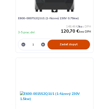
E600-0007S2Q1U1 (1-fázový 230V 0.75kw)
148,46 €
/
ks
120,70 €
bez DPH
3-5 prac.dní
Zadať dopyt