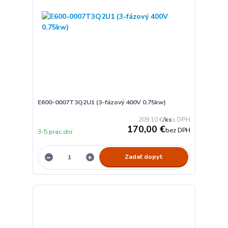
E600-0007T3Q2U1 (3-fázový 400V 0.75kw)
209,10 €
/
ks
170,00 €
bez DPH
3-5 prac.dní
Zadať dopyt