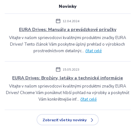
Novinky
12.04.2024
EURA Drives: Manuály a prevádzkové príručky
Vitajte v našom sprievodcovi kvalitnými produktmi značky EURA
Drives! Tento článok Vám poskytne úplný prehľad o výrobkoch
prostredníctvom detailnýc...
čítať celé
15.05.2023
EURA Drives: Brožúry, letáky a technické informácie
Vitajte v našom sprievodcovi kvalitnými produktmi značky EURA
Drives! Chceme Vám ponúknuť hlbší pohľad na výrobky a poskytnúť
Vám konkrétnejšie inf...
čítať celé
Zobraziť všetky novinky