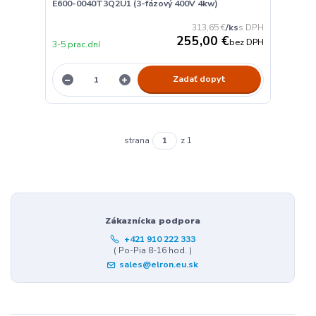
E600-0040T3Q2U1 (3-fázový 400V 4kw)
313,65 €
/
ks
255,00 €
bez DPH
3-5 prac.dní
Zadať dopyt
strana
z 1
Zákaznícka podpora
+421 910 222 333
( Po-Pia 8-16 hod. )
sales@elron.eu.sk