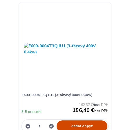
E600-0004T3Q1U1 (3-fázový 400V 0.4kw)
192,37 €
/
ks
156,40 €
bez DPH
3-5 prac.dní
Zadať dopyt