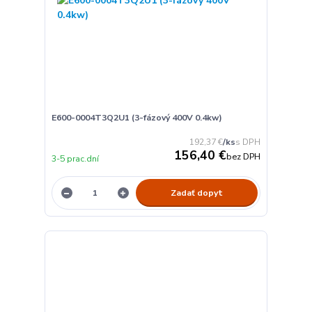
E600-0004T3Q2U1 (3-fázový 400V 0.4kw)
192,37 €
/
ks
156,40 €
bez DPH
3-5 prac.dní
Zadať dopyt