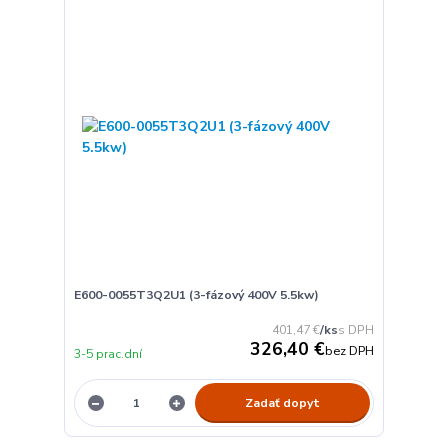
E600-0055T3Q2U1 (3-fázový 400V 5.5kw)
401,47 €
/
ks
326,40 €
bez DPH
3-5 prac.dní
Zadať dopyt