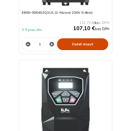
E600-0004S2Q1U1 (1-fázový 230V 0.4kw)
131,73 €
/
ks
107,10 €
bez DPH
3-5 prac.dní
Zadať dopyt