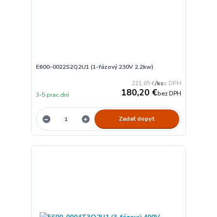
E600-0022S2Q2U1 (1-fázový 230V 2.2kw)
221,65 €
/
ks
180,20 €
bez DPH
3-5 prac.dní
Zadať dopyt