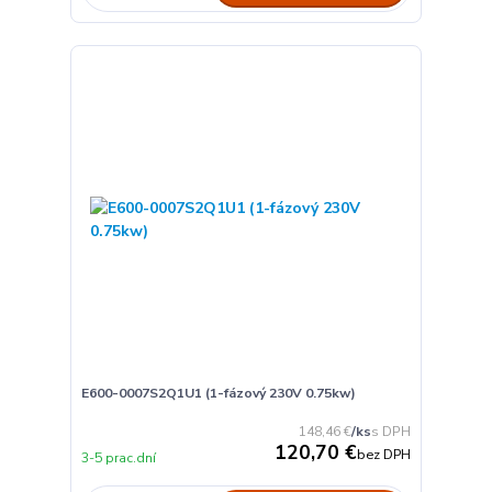
E600-0007S2Q1U1 (1-fázový 230V 0.75kw)
148,46 €
/
ks
120,70 €
bez DPH
3-5 prac.dní