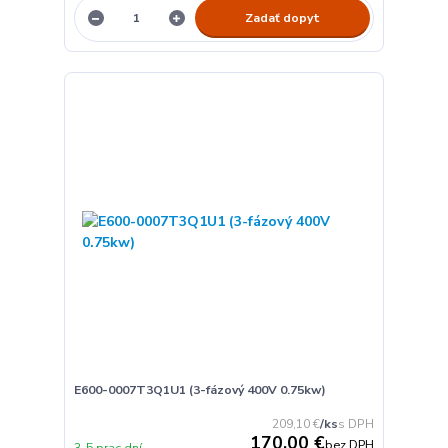
Zadať dopyt
E600-0007T3Q1U1 (3-fázový 400V 0.75kw)
209,10 €
/
ks
170,00 €
bez DPH