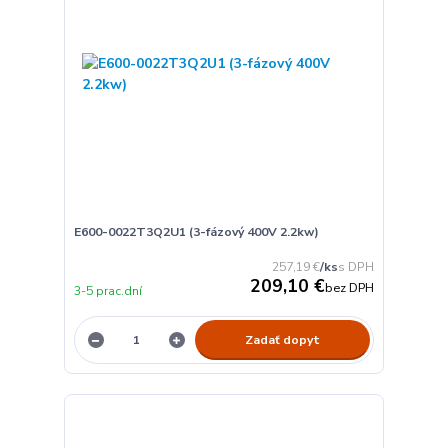
E600-0022T3Q2U1 (3-fázový 400V 2.2kw)
257,19 €
/
ks
209,10 €
bez DPH
3-5 prac.dní
Zadať dopyt