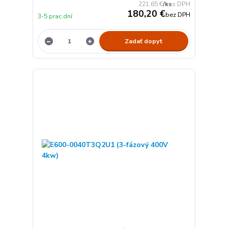
221,65 €
/
ks
180,20 €
bez DPH
3-5 prac.dní
Zadať dopyt