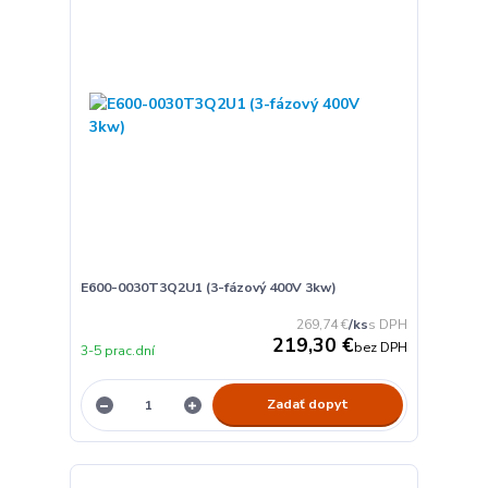
E600-0030T3Q2U1 (3-fázový 400V 3kw)
269,74 €
/
ks
219,30 €
bez DPH
3-5 prac.dní
Zadať dopyt