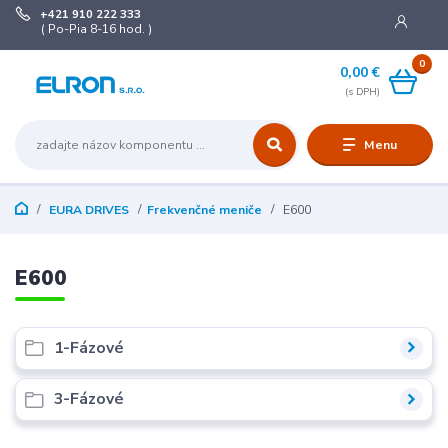
+421 910 222 333
( Po-Pia 8-16 hod. )
0
0,00 €
Menu
EURA DRIVES
Frekvenčné meniče
E600
E600
1-Fázové
3-Fázové