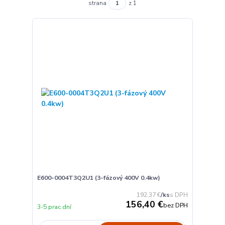
strana
z 1
E600-0004T3Q2U1 (3-fázový 400V 0.4kw)
192,37 €
/
ks
156,40 €
bez DPH
3-5 prac.dní