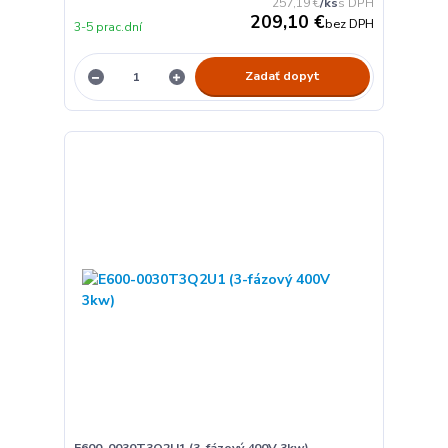
257,19 €
/
ks
209,10 €
bez DPH
3-5 prac.dní
Zadať dopyt