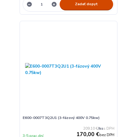
Zadať dopyt
E600-0007T3Q2U1 (3-fázový 400V 0.75kw)
209,10 €
/
ks
170,00 €
bez DPH
3-5 prac.dní