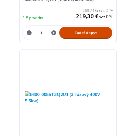
E600-0030T3Q2U1 (3-fázový 400V 3kw)
269,74 €
/
ks
219,30 €
bez DPH
3-5 prac.dní
Zadať dopyt