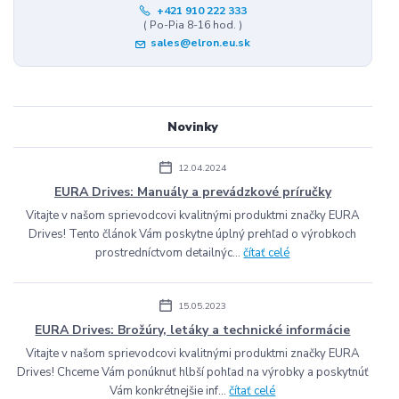
+421 910 222 333
( Po-Pia 8-16 hod. )
sales@elron.eu.sk
Novinky
12.04.2024
EURA Drives: Manuály a prevádzkové príručky
Vitajte v našom sprievodcovi kvalitnými produktmi značky EURA
Drives! Tento článok Vám poskytne úplný prehľad o výrobkoch
prostredníctvom detailnýc...
čítať celé
15.05.2023
EURA Drives: Brožúry, letáky a technické informácie
Vitajte v našom sprievodcovi kvalitnými produktmi značky EURA
Drives! Chceme Vám ponúknuť hlbší pohľad na výrobky a poskytnúť
Vám konkrétnejšie inf...
čítať celé