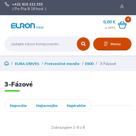
+421 910 222 333
( Po-Pia 8-16 hod. )
0
0,00 €
Menu
EURA DRIVES
Frekvenčné meniče
E600
3-Fázové
3-Fázové
Najnovšie
Najlacnejšie
Najdrahšie
Zobrazujem 1-8 z 8