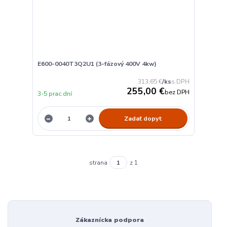
E600-0040T3Q2U1 (3-fázový 400V 4kw)
313,65 €
/
ks
255,00 €
bez DPH
3-5 prac.dní
Zadať dopyt
strana
z 1
Zákaznícka podpora