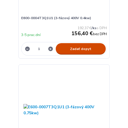
E600-0004T3Q1U1 (3-fázový 400V 0.4kw)
192,37 €
/
ks
156,40 €
bez DPH
3-5 prac.dní
Zadať dopyt