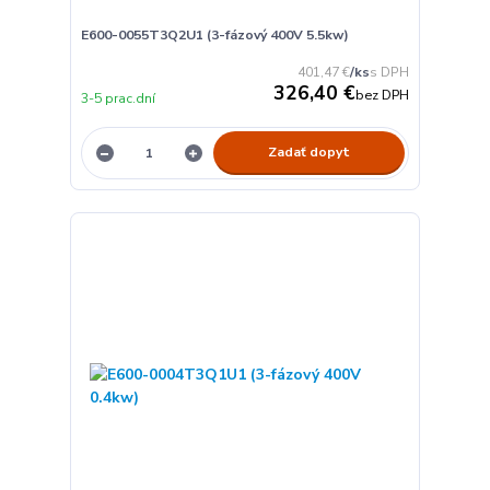
E600-0055T3Q2U1 (3-fázový 400V 5.5kw)
401,47 €
/
ks
326,40 €
bez DPH
3-5 prac.dní
Zadať dopyt