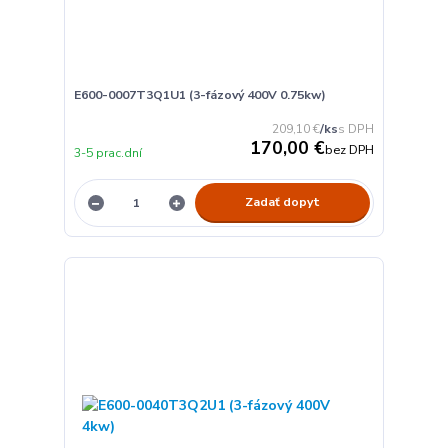
E600-0007T3Q1U1 (3-fázový 400V 0.75kw)
209,10 €
/
ks
170,00 €
bez DPH
3-5 prac.dní
Zadať dopyt