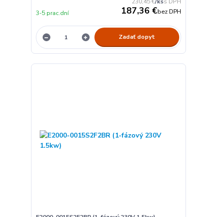
230,45 €
/
ks
187,36 €
bez DPH
3-5 prac.dní
Zadať dopyt