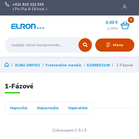
+421 910 222 333
( Po-Pia 8-16 hod. )
0
0,00 €
Menu
EURA DRIVES
Frekvenčné meniče
E2000/E2100
1-Fázové
1-Fázové
Najnovšie
Najlacnejšie
Najdrahšie
Zobrazujem 1-5 z 5