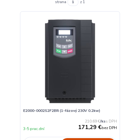
strana
z 1
E2000-0002S2F2BR (1-fázový 230V 0.2kw)
210,69 €
/
ks
171,29 €
bez DPH
3-5 prac.dní