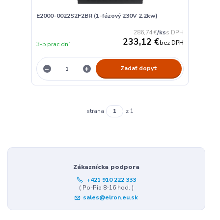
E2000-0022S2F2BR (1-fázový 230V 2.2kw)
286,74 €
/
ks
233,12 €
bez DPH
3-5 prac.dní
Zadať dopyt
strana
z 1
Zákaznícka podpora
+421 910 222 333
( Po-Pia 8-16 hod. )
sales@elron.eu.sk