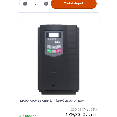
Zadať dopyt
E2000-0004S2F2BR (1-fázový 230V 0.4kw)
220,58 €
/
ks
179,33 €
bez DPH
3-5 prac.dní