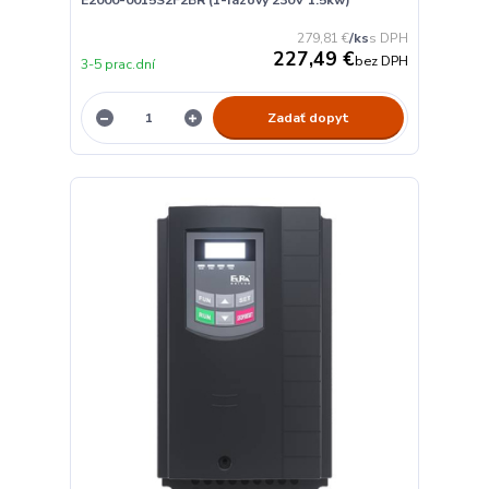
E2000-0015S2F2BR (1-fázový 230V 1.5kw)
279,81 €
/
ks
227,49 €
bez DPH
3-5 prac.dní
Zadať dopyt