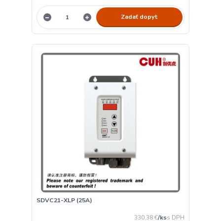
Zadať dopyt
SDVC21-XLP (25A)
330,38 €
/
ks