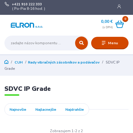
+421 910 222 333
( Po-Pia 8-16 hod. )
0
0,00 €
Menu
CUH
Rady vibračných zásobníkov a podávačov
SDVC IP
Grade
SDVC IP Grade
Najnovšie
Najlacnejšie
Najdrahšie
Zobrazujem 1-2 z 2