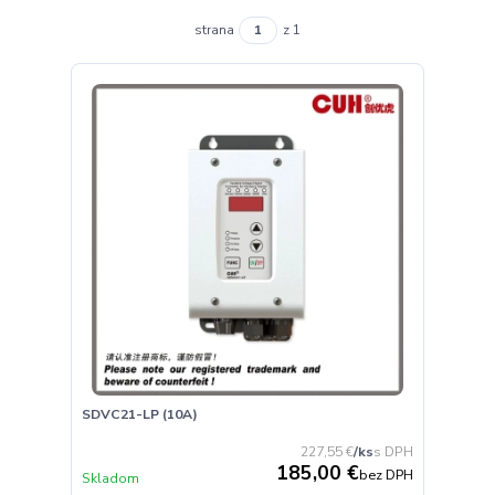
strana
z 1
SDVC21-LP (10A)
227,55 €
/
ks
185,00 €
bez DPH
Skladom