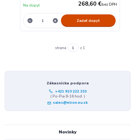
268,60 €
bez DPH
Na dopyt
Zadať dopyt
strana
z 1
Zákaznícka podpora
+421 910 222 333
( Po-Pia 8-16 hod. )
sales@elron.eu.sk
Novinky