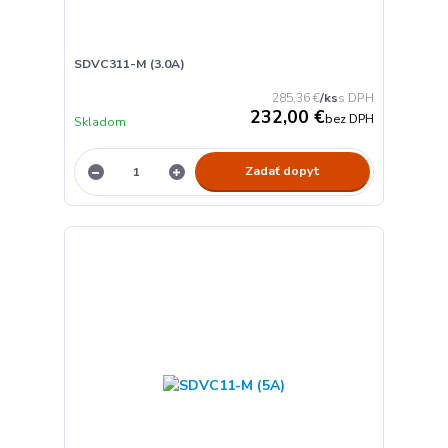
SDVC311-M (3.0A)
285,36 €
/
ks
232,00 €
bez DPH
Skladom
Zadať dopyt