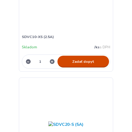
SDVC10-XS (2.5A)
Skladom
/
ks
Zadať dopyt