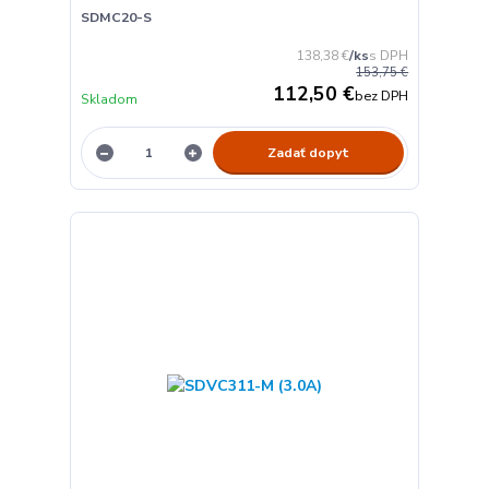
SDMC20-S
138,38 €
/
ks
153,75 €
112,50 €
bez DPH
Skladom
Zadať dopyt