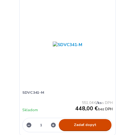
SDVC341-M
551,04 €
/
ks
448,00 €
bez DPH
Skladom
Zadať dopyt