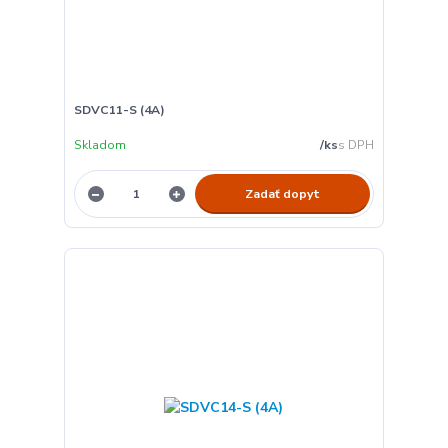
SDVC11-S (4A)
Skladom
/
ks
Zadať dopyt