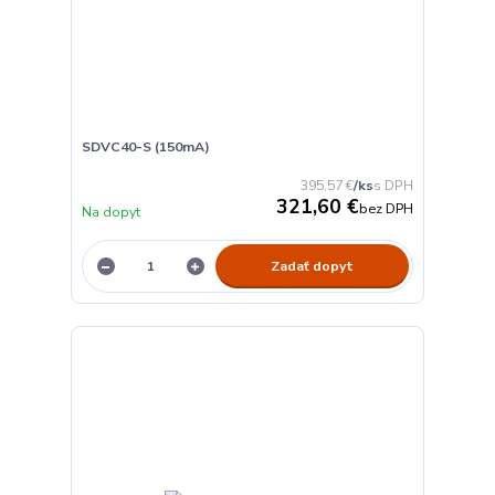
SDVC40-S (150mA)
395,57 €
/
ks
321,60 €
bez DPH
Na dopyt
Zadať dopyt