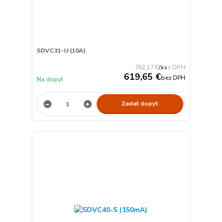
SDVC31-U (10A)
762,17 €
/
ks
619,65 €
bez DPH
Na dopyt
Zadať dopyt