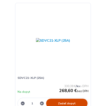
SDVC21-XLP (25A)
330,38 €
/
ks
268,60 €
bez DPH
Na dopyt
Zadať dopyt