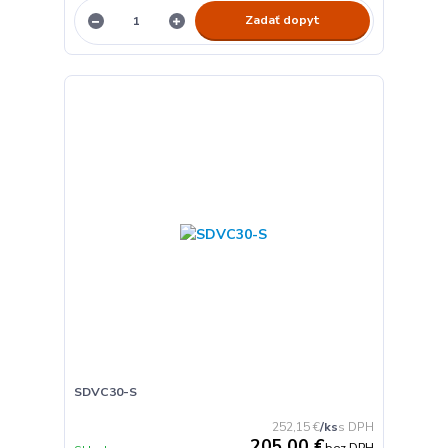
Zadať dopyt
SDVC30-S
252,15 €
/
ks
205,00 €
bez DPH