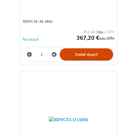
SDVC31-XL (6A)
451,66 €
/
ks
367,20 €
bez DPH
Na dopyt
Zadať dopyt