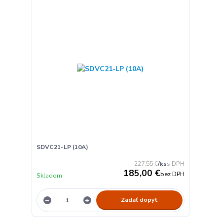
SDVC21-LP (10A)
227,55 €
/
ks
185,00 €
bez DPH
Skladom
Zadať dopyt