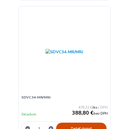
SDVC34-MR/MRJ
478,22 €
/
ks
388,80 €
bez DPH
Skladom
Zadať dopyt