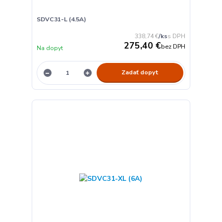
SDVC31-L (4.5A)
338,74 €
/
ks
275,40 €
bez DPH
Na dopyt
Zadať dopyt