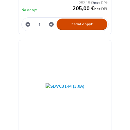
252,15 €
/
ks
205,00 €
bez DPH
Na dopyt
Zadať dopyt