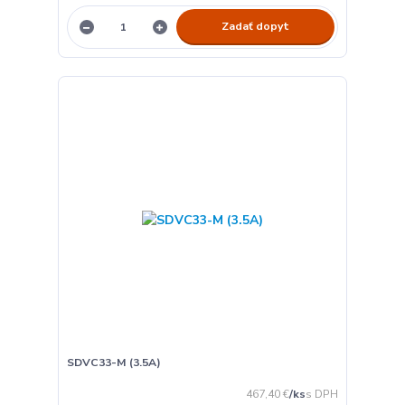
Zadať dopyt
SDVC33-M (3.5A)
467,40 €
/
ks