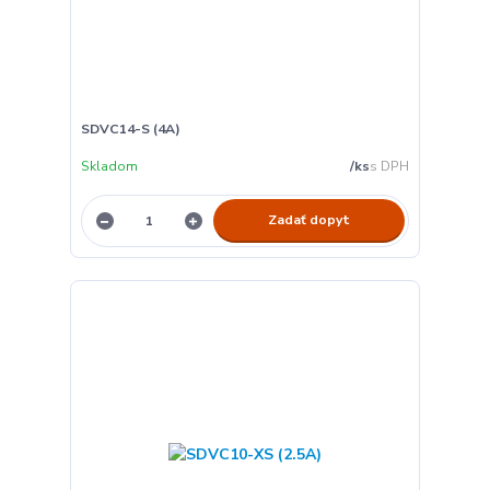
SDVC14-S (4A)
Skladom
/
ks
Zadať dopyt