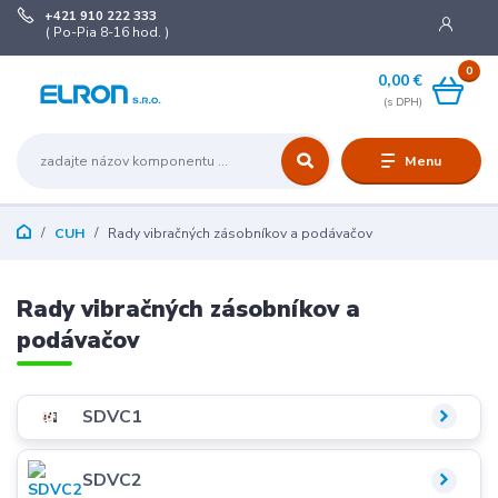
+421 910 222 333
( Po-Pia 8-16 hod. )
0
0,00 €
Menu
CUH
Rady vibračných zásobníkov a podávačov
Rady vibračných zásobníkov a
podávačov
SDVC1
SDVC2