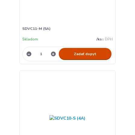
SDVC11-M (5A)
Skladom
/
ks
Zadať dopyt