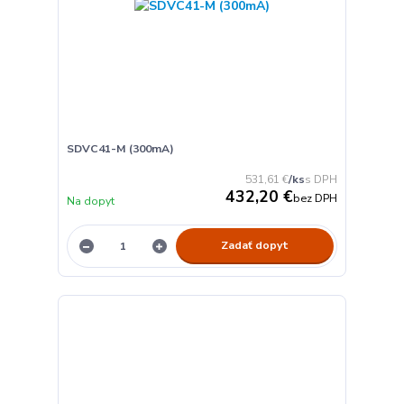
SDVC41-M (300mA)
531,61 €
/
ks
432,20 €
bez DPH
Na dopyt
Zadať dopyt