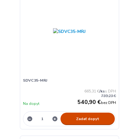
SDVC35-MRJ
665,31 €
/
ks
739,23 €
540,90 €
bez DPH
Na dopyt
Zadať dopyt