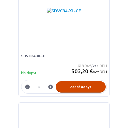
SDVC34-XL-CE
618,94 €
/
ks
503,20 €
bez DPH
Na dopyt
Zadať dopyt