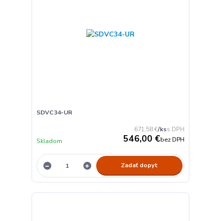
SDVC34-UR
671,58 €
/
ks
546,00 €
bez DPH
Skladom
Zadať dopyt