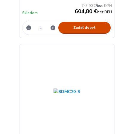
743,90 €
/
ks
604,80 €
bez DPH
Skladom
Zadať dopyt