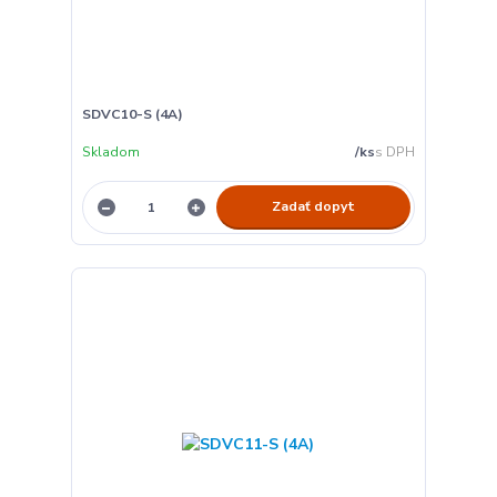
SDVC10-S (4A)
Skladom
/
ks
Zadať dopyt