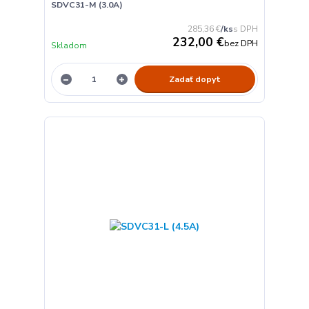
SDVC31-M (3.0A)
285,36 €
/
ks
232,00 €
bez DPH
Skladom
Zadať dopyt