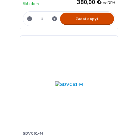
380,00 €
bez DPH
Skladom
Zadať dopyt
SDVC61-M